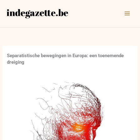
Ga
naar
de
inhoud
Separatistische bewegingen in Europa: een toenemende
dreiging