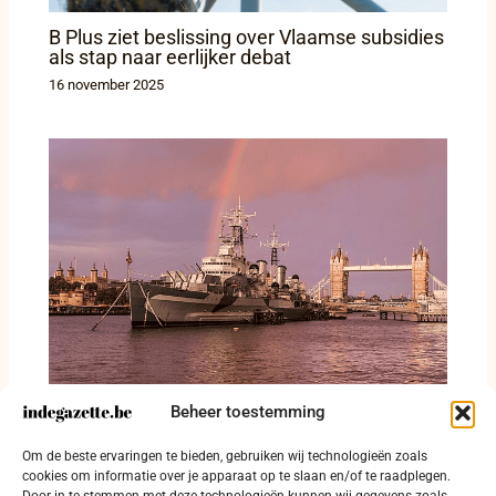
B Plus ziet beslissing over Vlaamse subsidies
als stap naar eerlijker debat
16 november 2025
Beheer toestemming
Tips4Trips: Belfast in drie dagen: van
vredsmuren tot Titanic, met pubmuziek als
Om de beste ervaringen te bieden, gebruiken wij technologieën zoals
leidraad (met wedstrijd)
cookies om informatie over je apparaat op te slaan en/of te raadplegen.