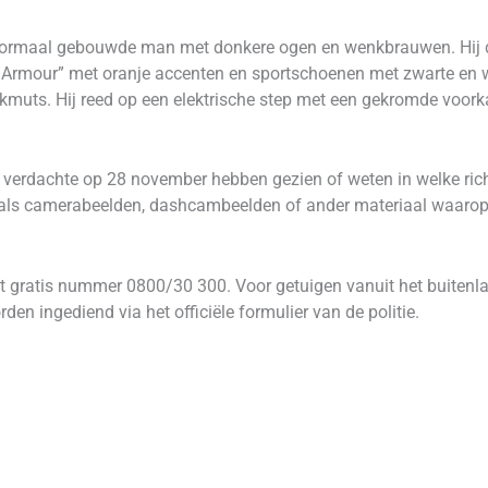
 normaal gebouwde man met donkere ogen en wenkbrauwen. Hij 
 Armour” met oranje accenten en sportschoenen met zwarte en wi
kmuts. Hij reed op een elektrische step met een gekromde voork
de verdachte op 28 november hebben gezien of weten in welke ric
s camerabeelden, dashcambeelden of ander materiaal waarop de
 gratis nummer 0800/30 300. Voor getuigen vanuit het buitenl
en ingediend via het officiële formulier van de politie.