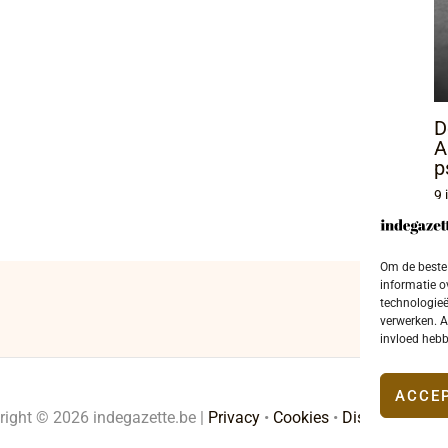
D
A
p
9 
Om de beste 
informatie o
technologieë
verwerken. A
invloed hebb
ACCE
right © 2026 indegazette.be |
Privacy
•
Cookies
•
Disclaimer
•
Co