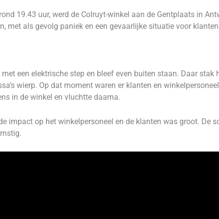
nd 19.43 uur, werd de Colruyt-winkel aan de Gentplaats in Ant
met als gevolg paniek en een gevaarlijke situatie voor klanten
 met een elektrische step en bleef even buiten staan. Daar sta
ssa’s wierp. Op dat moment waren er klanten en winkelpersoneel
s in de winkel en vluchtte daarna.
e impact op het winkelpersoneel en de klanten was groot. De sc
rnstig.