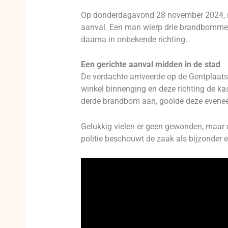
Op donderdagavond 28 november 2024, ro
aanval. Een man wierp drie brandbommen, 
daarna in onbekende richting.
Een gerichte aanval midden in de stad
De verdachte arriveerde op de Gentplaats
winkel binnenging en deze richting de ka
derde brandbom aan, gooide deze eveneen
Gelukkig vielen er geen gewonden, maar d
politie beschouwt de zaak als bijzonder e