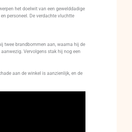
werpen het doelwit van een gewelddadige
 en personeel. De verdachte vluchtte
k hij twee brandbommen aan, waarna hij de
 aanwezig. Vervolgens stak hij nog een
hade aan de winkel is aanzienlijk, en de