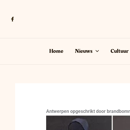
Ga
naar
de
inhoud
Home
Nieuws
Cultuur
Antwerpen opgeschrikt door brandbomm