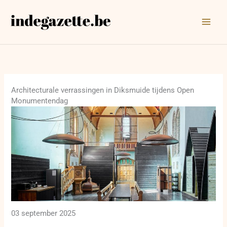
Ga
naar
de
inhoud
Architecturale verrassingen in Diksmuide tijdens Open
Monumentendag
03 september 2025