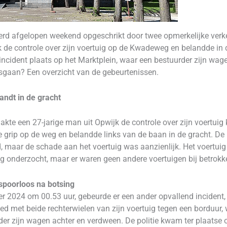
 afgelopen weekend opgeschrikt door twee opmerkelijke verke
k de controle over zijn voertuig op de Kwadeweg en belandde in 
ncident plaats op het Marktplein, waar een bestuurder zijn wage
isgaan? Een overzicht van de gebeurtenissen.
andt in de gracht
kte een 27-jarige man uit Opwijk de controle over zijn voertuig 
e grip op de weg en belandde links van de baan in de gracht. De 
d, maar de schade aan het voertuig was aanzienlijk. Het voertuig
g onderzocht, maar er waren geen andere voertuigen bij betrokk
spoorloos na botsing
r 2024 om 00.53 uur, gebeurde er een ander opvallend incident,
 met beide rechterwielen van zijn voertuig tegen een borduur, w
rder zijn wagen achter en verdween. De politie kwam ter plaatse o