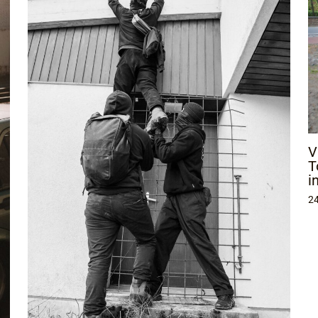
V
T
i
24