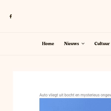
Ga
naar
de
inhoud
Home
Nieuws
Cultuur
Auto vliegt uit bocht en mysterieus ongev