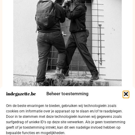
Beheer toestemming
Alcohol, drugs en woninginbraken in
Om de beste ervaringen te bieden, gebruiken wij technologieën zoals
politiezone Kouter
cookies om informatie over je apparaat op te slaan en/of te raadplegen.
Door in te stemmen met deze technologieën kunnen wij gegevens zoals
30 juli 2026
surfgedrag of unieke ID's op deze site verwerken. Als je geen toestemming
geeft of je toestemming intrekt, kan dit een nadelige invloed hebben op
bepaalde functies en mogelijkheden.