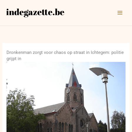
Ga
naar
de
inhoud
Dronkenman zorgt voor chaos op straat in Ichtegem: politie
grijpt in