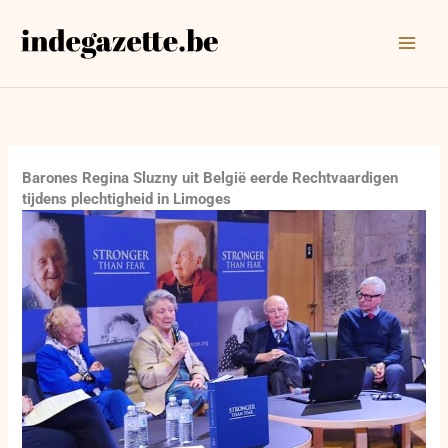
Ga
naar
de
inhoud
Barones Regina Sluzny uit België eerde Rechtvaardigen
tijdens plechtigheid in Limoges