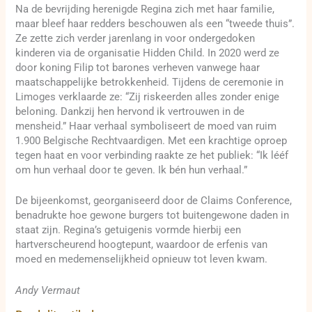
Na de bevrijding herenigde Regina zich met haar familie,
maar bleef haar redders beschouwen als een “tweede thuis”.
Ze zette zich verder jarenlang in voor ondergedoken
kinderen via de organisatie Hidden Child. In 2020 werd ze
door koning Filip tot barones verheven vanwege haar
maatschappelijke betrokkenheid. Tijdens de ceremonie in
Limoges verklaarde ze: “Zij riskeerden alles zonder enige
beloning. Dankzij hen hervond ik vertrouwen in de
mensheid.” Haar verhaal symboliseert de moed van ruim
1.900 Belgische Rechtvaardigen. Met een krachtige oproep
tegen haat en voor verbinding raakte ze het publiek: “Ik lééf
om hun verhaal door te geven. Ik bén hun verhaal.”
De bijeenkomst, georganiseerd door de Claims Conference,
benadrukte hoe gewone burgers tot buitengewone daden in
staat zijn. Regina’s getuigenis vormde hierbij een
hartverscheurend hoogtepunt, waardoor de erfenis van
moed en medemenselijkheid opnieuw tot leven kwam.
Andy Vermaut