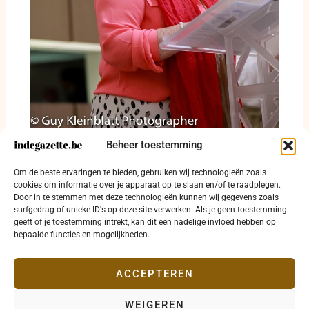
Barones Regina Sluszny genomineerd voor
Beheer toestemming
Simon-Wiesenthal-Prijs 2025 en krijgt
bijzondere internationale hulde in het
Om de beste ervaringen te bieden, gebruiken wij technologieën zoals
Oostenrijkse parlement
cookies om informatie over je apparaat op te slaan en/of te raadplegen.
Door in te stemmen met deze technologieën kunnen wij gegevens zoals
28 juli 2026
surfgedrag of unieke ID's op deze site verwerken. Als je geen toestemming
geeft of je toestemming intrekt, kan dit een nadelige invloed hebben op
bepaalde functies en mogelijkheden.
ACCEPTEREN
WEIGEREN