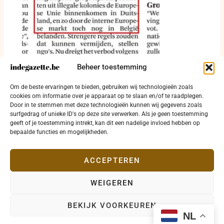
Beheer toestemming
De Standaard van 22 juli 2026: goederen uit
Israëlische woongebieden kunnen via andere
Om de beste ervaringen te bieden, gebruiken wij technologieën zoals
EU-landen alsnog in België worden verkocht
cookies om informatie over je apparaat op te slaan en/of te raadplegen.
Door in te stemmen met deze technologieën kunnen wij gegevens zoals
22 juli 2026
surfgedrag of unieke ID's op deze site verwerken. Als je geen toestemming
geeft of je toestemming intrekt, kan dit een nadelige invloed hebben op
bepaalde functies en mogelijkheden.
ACCEPTEREN
WEIGEREN
Copyright © 2026 indegazette.be |
Privacy
•
Cookies
•
BEKIJK VOORKEUREN
Disclaimer
•
Contact
NL