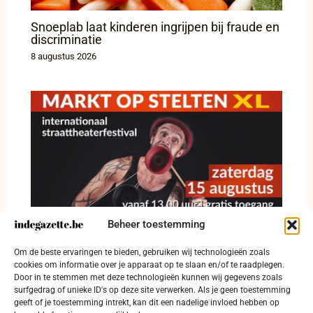
Snoeplab laat kinderen ingrijpen bij fraude en
discriminatie
8 augustus 2026
Beheer toestemming
Straattheater krijgt vrije baan op Grote Markt
Om de beste ervaringen te bieden, gebruiken wij technologieën zoals
in Diksmuide
cookies om informatie over je apparaat op te slaan en/of te raadplegen.
Door in te stemmen met deze technologieën kunnen wij gegevens zoals
8 augustus 2026
surfgedrag of unieke ID's op deze site verwerken. Als je geen toestemming
geeft of je toestemming intrekt, kan dit een nadelige invloed hebben op