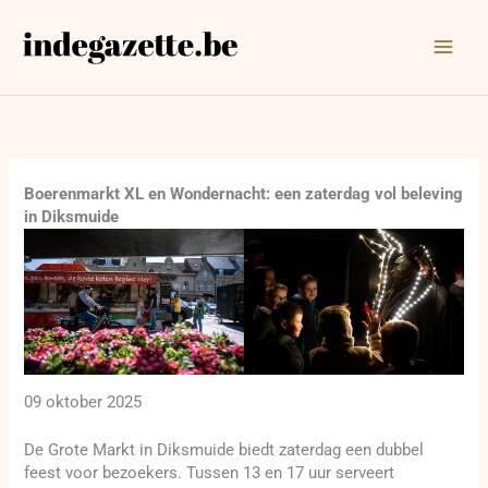
Ga
naar
de
inhoud
Boerenmarkt XL en Wondernacht: een zaterdag vol beleving
in Diksmuide
09 oktober 2025
De Grote Markt in Diksmuide biedt zaterdag een dubbel
feest voor bezoekers. Tussen 13 en 17 uur serveert