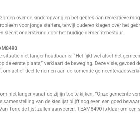
orgen over de kinderopvang en het gebrek aan recreatieve moge
obleem voor jonge starters, terwijl ouderen klagen over het ge
 en slecht ondersteund door het huidige gemeentebestuur.
EAM8490
ituatie niet langer houdbaar is. “Het lijkt wel alsof het gemeen
 de eerste plaats,” verklaart de beweging. Deze visie, gevoed 
t om actief deel te nemen aan de komende gemeenteraadsverki
niet langer vanaf de zijlijn toe te kijken. “Onze gemeente verdi
te samenstelling van de kieslijst blijft nog even een goed bewaar
an Torre de lijst zullen aanvoeren. TEAM8490 is klaar om een s