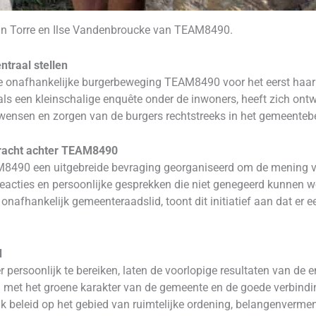
 Van Torre en Ilse Vandenbroucke van TEAM8490.
traal stellen
de onafhankelijke burgerbeweging TEAM8490 voor het eerst haar
 een kleinschalige enquête onder de inwoners, heeft zich ontwi
 wensen en zorgen van de burgers rechtstreeks in het gemeenteb
kracht achter TEAM8490
AM8490 een uitgebreide bevraging georganiseerd om de mening va
eacties en persoonlijke gesprekken die niet genegeerd kunnen 
nafhankelijk gemeenteraadslid, toont dit initiatief aan dat er e
d
persoonlijk te bereiken, laten de voorlopige resultaten van de e
n met het groene karakter van de gemeente en de goede verbindi
ijk beleid op het gebied van ruimtelijke ordening, belangenverm