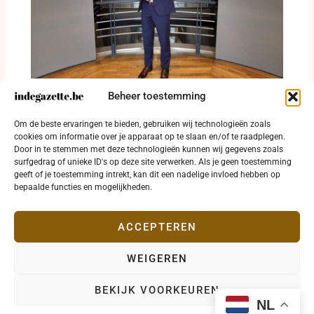
Beheer toestemming
Kurt Himpe verbaast West-Vlaanderen met
dossierkennis van fietslicht tot
Om de beste ervaringen te bieden, gebruiken wij technologieën zoals
reddingsdrone
cookies om informatie over je apparaat op te slaan en/of te raadplegen.
16 juli 2026
Door in te stemmen met deze technologieën kunnen wij gegevens zoals
surfgedrag of unieke ID's op deze site verwerken. Als je geen toestemming
geeft of je toestemming intrekt, kan dit een nadelige invloed hebben op
bepaalde functies en mogelijkheden.
ACCEPTEREN
WEIGEREN
Copyright © 2026 indegazette.be |
Privacy
•
Cookies
•
BEKIJK VOORKEUREN
Disclaimer
•
Contact
NL