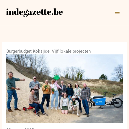
Ga
naar
de
inhoud
Burgerbudget Koksijde: Vijf lokale projecten