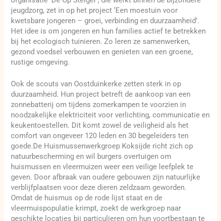
jeugdzorg, zet in op het project ‘Een moestuin voor
kwetsbare jongeren – groei, verbinding en duurzaamheid’.
Het idee is om jongeren en hun families actief te betrekken
bij het ecologisch tuinieren. Zo leren ze samenwerken,
gezond voedsel verbouwen en genieten van een groene,
rustige omgeving.
Ook de scouts van Oostduinkerke zetten sterk in op
duurzaamheid. Hun project betreft de aankoop van een
zonnebatterij om tijdens zomerkampen te voorzien in
noodzakelijke elektriciteit voor verlichting, communicatie en
keukentoestellen. Dit komt zowel de veiligheid als het
comfort van ongeveer 120 leden en 30 begeleiders ten
goede.De Huismussenwerkgroep Koksijde richt zich op
natuurbescherming en wil burgers overtuigen om
huismussen en vleermuizen weer een veilige leefplek te
geven. Door afbraak van oudere gebouwen zijn natuurlijke
verblijfplaatsen voor deze dieren zeldzaam geworden.
Omdat de huismus op de rode lijst staat en de
vleermuispopulatie krimpt, zoekt de werkgroep naar
geschikte locaties bij particulieren om hun voortbestaan te