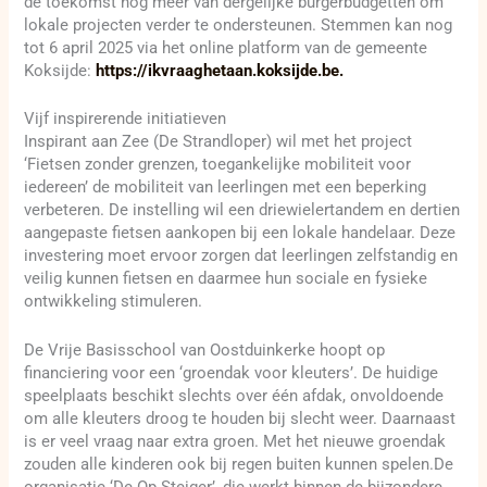
de toekomst nog meer van dergelijke burgerbudgetten om
lokale projecten verder te ondersteunen. Stemmen kan nog
tot 6 april 2025 via het online platform van de gemeente
Koksijde:
https://ikvraaghetaan.koksijde.be.
Vijf inspirerende initiatieven
Inspirant aan Zee (De Strandloper) wil met het project
‘Fietsen zonder grenzen, toegankelijke mobiliteit voor
iedereen’ de mobiliteit van leerlingen met een beperking
verbeteren. De instelling wil een driewielertandem en dertien
aangepaste fietsen aankopen bij een lokale handelaar. Deze
investering moet ervoor zorgen dat leerlingen zelfstandig en
veilig kunnen fietsen en daarmee hun sociale en fysieke
ontwikkeling stimuleren.
De Vrije Basisschool van Oostduinkerke hoopt op
financiering voor een ‘groendak voor kleuters’. De huidige
speelplaats beschikt slechts over één afdak, onvoldoende
om alle kleuters droog te houden bij slecht weer. Daarnaast
is er veel vraag naar extra groen. Met het nieuwe groendak
zouden alle kinderen ook bij regen buiten kunnen spelen.De
organisatie ‘De Op Steiger’, die werkt binnen de bijzondere