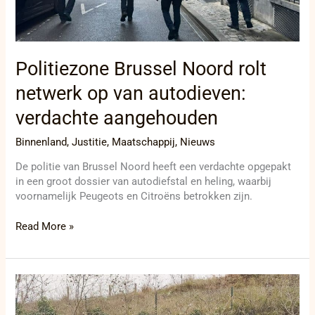
autodieven:
verdachte
aangehouden
Politiezone Brussel Noord rolt
netwerk op van autodieven:
verdachte aangehouden
Binnenland
,
Justitie
,
Maatschappij
,
Nieuws
De politie van Brussel Noord heeft een verdachte opgepakt
in een groot dossier van autodiefstal en heling, waarbij
voornamelijk Peugeots en Citroëns betrokken zijn.
Read More »
Minister
Van
Tigchelt