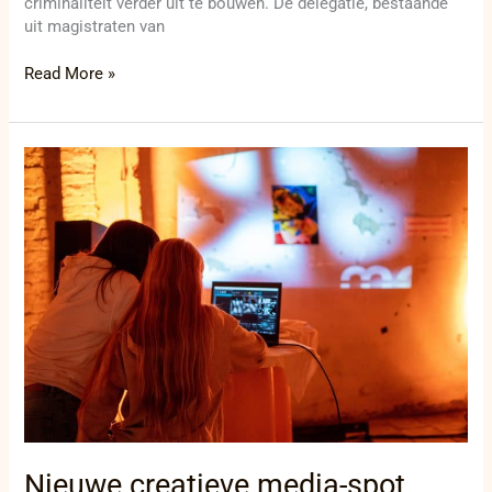
criminaliteit verder uit te bouwen. De delegatie, bestaande
uit magistraten van
Read More »
Nieuwe
creatieve
media-
spot
opent
aan
Leieboorden
Nieuwe creatieve media-spot