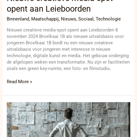
opent aan Leieboorden
Binnenland
,
Maatschappij
,
Nieuws
,
Sociaal
,
Technologie
Nieuwe creatieve media-spot opent aan Leieboorden 8
november 2024 Broelkaai 1B als nieuwe uitvalsbasis voor
jongeren Broelkaai 1B biedt nu een nieuwe creatieve
uitvalsbasis voor jongeren met interesse in nieuwe
technologie, digitale kunst en media. Het gebouw onderging
de afgelopen weken een transformatie. Nu zijn er faciliteiten
zoals een green key-ruimte, een foto- en filmstudio,
Read More »
Ieperse
architect
overtreedt
het
Reglement