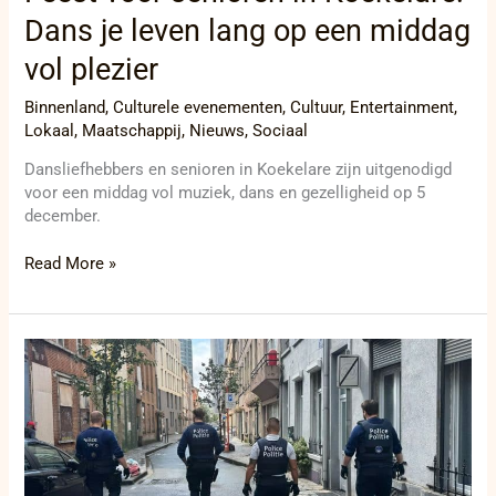
Dans je leven lang op een middag
vol plezier
Binnenland
,
Culturele evenementen
,
Cultuur
,
Entertainment
,
Lokaal
,
Maatschappij
,
Nieuws
,
Sociaal
Dansliefhebbers en senioren in Koekelare zijn uitgenodigd
voor een middag vol muziek, dans en gezelligheid op 5
december.
Read More »
Politiezone
Brussel
Noord
rolt
netwerk
op
van