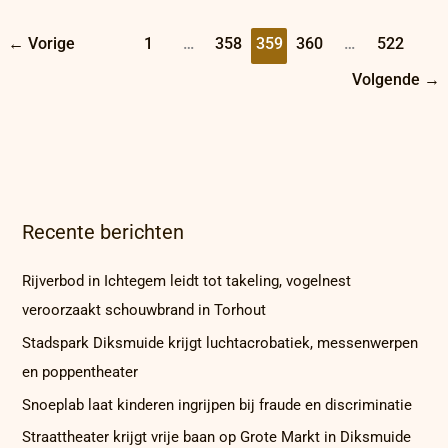
←
Vorige
1
…
358
359
360
…
522
Volgende
→
Recente berichten
Rijverbod in Ichtegem leidt tot takeling, vogelnest
veroorzaakt schouwbrand in Torhout
Stadspark Diksmuide krijgt luchtacrobatiek, messenwerpen
en poppentheater
Snoeplab laat kinderen ingrijpen bij fraude en discriminatie
Straattheater krijgt vrije baan op Grote Markt in Diksmuide