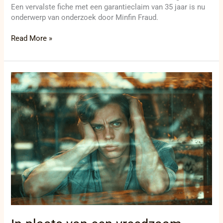
Een vervalste fiche met een garantieclaim van 35 jaar is nu
onderwerp van onderzoek door Minfin Fraud.
Read More »
In
plaats
van
een
vreedzaam
samenzijn,
werden
Israëlische
supporters
beschimpt,
aangevallen,
en
in
hinderlagen
gelokt