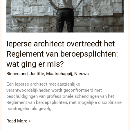
van
beroepsplichten:
wat
ging
er
mis?
Ieperse architect overtreedt het
Reglement van beroepsplichten:
wat ging er mis?
Binnenland
,
Justitie
,
Maatschappij
,
Nieuws
Een Ieperse architect met aanzienlijke
verantwoordelijkheden wordt geconfronteerd met
beschuldigingen van professionele schendingen van het
Reglement van beroepsplichten, met mogelijke disciplinaire
maatregelen als gevolg.
Read More »