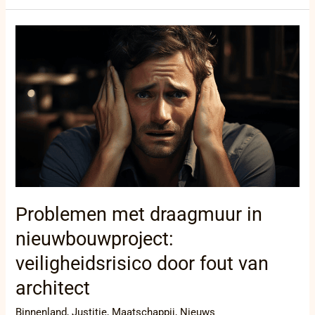
Problemen
met
draagmuur
in
nieuwbouwproject:
veiligheidsrisico
door
fout
van
architect
Problemen met draagmuur in
nieuwbouwproject:
veiligheidsrisico door fout van
architect
Binnenland
,
Justitie
,
Maatschappij
,
Nieuws