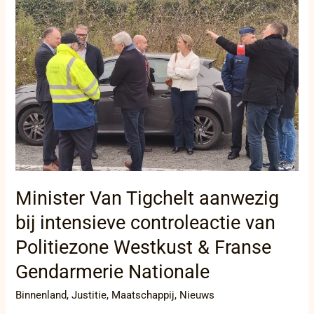
aanwezig
bij
intensieve
controleactie
van
Politiezone
Westkust
&
Franse
Gendarmerie
Nationale
Minister Van Tigchelt aanwezig
bij intensieve controleactie van
Politiezone Westkust & Franse
Gendarmerie Nationale
Binnenland
,
Justitie
,
Maatschappij
,
Nieuws