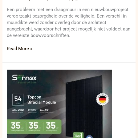
Een probleem met een draagmuur in een nieuwbouwproject
veroorzaakt bezorgdheid over de veiligheid. Een verschil in
muurdikte werd zonder overleg door de architect
aangebracht, waardoor het project mogelijk niet voldoet aan
de vereiste bouwvoorschriften.
Read More »
Frauduleuze
ELTEX-
fiche
met
35
jaar
garantie
veroorzaakt
onrust
in
technische