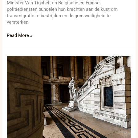
Minister Van Tigchelt en Belgische en Franse
politiediensten bundelen hun krachten aan de kust om
transmigratie te bestrijden en de grensveiligheid te
versterken.
Read More »
Dodelijke
steekpartij
in
Brussel:
verdachten
onder
aanhoudingsmandaat
geplaatst