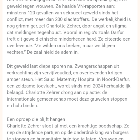
geweld tegen vrouwen. Ze haalde VN-rapporten aan:
minstens 120 gevallen van seksueel geweld sinds het
conflict, met meer dan 200 slachtoffers. De werkelijkheid is
nog grimmiger, zei Charlotte Zehrer, door angst en stigma
dat meldingen tegenhoudt. Vooral in regio’s zoals Darfur
treft dit geweld etnische minderheden hard. Ze citeerde een
overlevende: “Ze wilden ons breken, maar we blijven
vechten.” De zaal hield de adem in.
Dit geweld laat diepe sporen na. Zwangerschappen uit
verkrachting zijn vervijfvoudigd, en overlevenden krijgen
amper steun. Het Saudi Maternity Hospital in Noord-Darfur,
een zeldzame toevlucht, wordt sinds mei 2024 herhaaldelijk
belaagd. Charlotte Zehrer drong aan op actie: de
internationale gemeenschap moet deze gruwelen stoppen
en hulp bieden.
Een oproep die blijft hangen
Charlotte Zehrer sloot af met een krachtige boodschap. Ze
riep de strijdende partijen op de onderdrukking van burgers
te stoppen en humanitaire hulp toe te laten. Vrouwen en