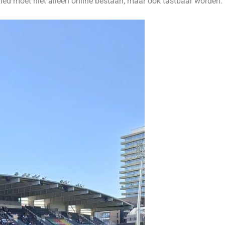
lied moet niet alleen online bestaan, maar ook tastbaar worden.