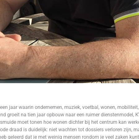
een jaar waarin ondernemen, muziek, voetbal, wonen, mobiliteit
land groeit na tien jaar opbouw naar een ruimer dienstenmodel, 
Diksmuide moet tonen hoe wonen dichter bij het centrum kan werk
rode draad is duidelijk: niet wachten tot dossiers verloren zijn,
 heb geleerd dat je met weinig mensen rondom je veel zaken ku