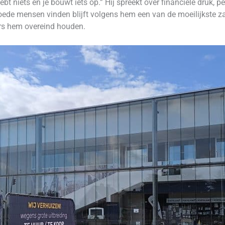
hebt niets en je bouwt iets op.” Hij spreekt over financiële druk,
ede mensen vinden blijft volgens hem een van de moeilijkste za
ers hem overeind houden.