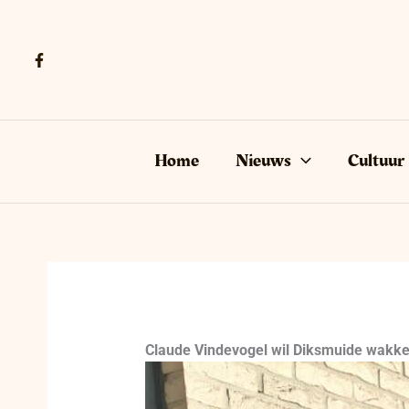
Ga
naar
de
inhoud
Home
Nieuws
Cultuur
Claude Vindevogel wil Diksmuide wakk