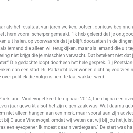
 maar als het resultaat van jaren werken, botsen, opnieuw beginn
eft hem vooral scherper gemaakt. “Ik heb geleerd dat je ontgooch
en uit halen, op voorwaarde dat je blijft doorzetten in de dingen
 als iemand die alleen wil terugkijken, maar als iemand die uit te
ring niet krijgt die je misschien verwacht. Dat betekent niet dat
ater.” Die gedachte loopt doorheen het hele gesprek. Bij Poetsla
ken dan één stad. Bij Parkzicht over wonen dicht bij voorziening
e over politiek die volgens hem te laat wakker werd.
bij Poetsland. Vindevogel keert terug naar 2014, toen hij na een
zeven jaar gewerkt alsof het zijn eigen zaak was. Wat daarna g
em niet alleen hangen aan een merk, maar vooral aan zijn advies
bij Claude Vindevogel, omdat wij weten dat wij bij jou het juiste
 een eyeopener. Ik moest daarin verdergaan.” De start was hard. 