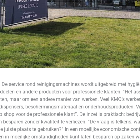
 De service rond reinigingsmachines wordt uitgebreid met hygië
elen en andere producten voor professionele klanten. “Het assor
cten, maar om een andere manier van werken. Veel KMO’s werken
p, dispensers, beschermingsmateriaal en onderhoudsproducten. 
p shop voor de professionele klant”. De inzet is praktisch: bedri
 besparen zonder kwaliteit te verliezen. “De vraag is telkens: wa
e juiste plaats te gebruiken?” In een moeilijke economische conte
en in moeilijke omstandigheden kunt laten besparen op zaken wa