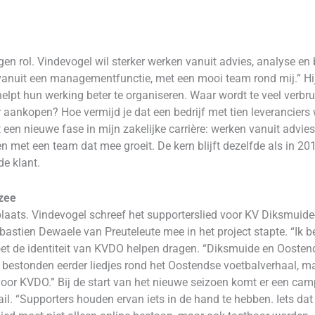
gen rol. Vindevogel wil sterker werken vanuit advies, analyse en 
 vanuit een managementfunctie, met een mooi team rond mij.” Hij 
 helpt hun werking beter te organiseren. Waar wordt te veel verb
nkopen? Hoe vermijd je dat een bedrijf met tien leveranciers w
en nieuwe fase in mijn zakelijke carrière: werken vanuit advies
n met een team dat mee groeit. De kern blijft dezelfde als in 2
de klant.
 zee
plaats. Vindevogel schreef het supporterslied voor KV Diksmuide
bastien Dewaele van Preuteleute mee in het project stapte. “Ik 
et de identiteit van KVDO helpen dragen. “Diksmuide en Oostende,
 bestonden eerder liedjes rond het Oostendse voetbalverhaal,
d voor KVDO.” Bij de start van het nieuwe seizoen komt er een ca
il. “Supporters houden ervan iets in de hand te hebben. Iets dat