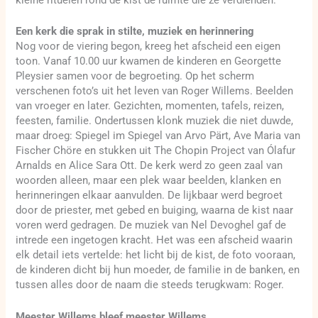
kleine rituelen rond de kist de ruimte die ze verdienden.
Een kerk die sprak in stilte, muziek en herinnering
Nog voor de viering begon, kreeg het afscheid een eigen
toon. Vanaf 10.00 uur kwamen de kinderen en Georgette
Pleysier samen voor de begroeting. Op het scherm
verschenen foto’s uit het leven van Roger Willems. Beelden
van vroeger en later. Gezichten, momenten, tafels, reizen,
feesten, familie. Ondertussen klonk muziek die niet duwde,
maar droeg: Spiegel im Spiegel van Arvo Pärt, Ave Maria van
Fischer Chöre en stukken uit The Chopin Project van Ólafur
Arnalds en Alice Sara Ott. De kerk werd zo geen zaal van
woorden alleen, maar een plek waar beelden, klanken en
herinneringen elkaar aanvulden. De lijkbaar werd begroet
door de priester, met gebed en buiging, waarna de kist naar
voren werd gedragen. De muziek van Nel Devoghel gaf de
intrede een ingetogen kracht. Het was een afscheid waarin
elk detail iets vertelde: het licht bij de kist, de foto vooraan,
de kinderen dicht bij hun moeder, de familie in de banken, en
tussen alles door de naam die steeds terugkwam: Roger.
Meester Willems bleef meester Willems