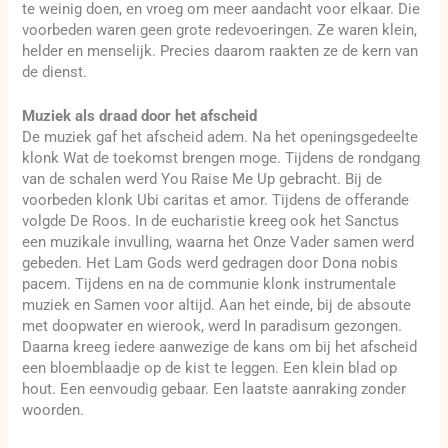
te weinig doen, en vroeg om meer aandacht voor elkaar. Die
voorbeden waren geen grote redevoeringen. Ze waren klein,
helder en menselijk. Precies daarom raakten ze de kern van
de dienst.
Muziek als draad door het afscheid
De muziek gaf het afscheid adem. Na het openingsgedeelte
klonk Wat de toekomst brengen moge. Tijdens de rondgang
van de schalen werd You Raise Me Up gebracht. Bij de
voorbeden klonk Ubi caritas et amor. Tijdens de offerande
volgde De Roos. In de eucharistie kreeg ook het Sanctus
een muzikale invulling, waarna het Onze Vader samen werd
gebeden. Het Lam Gods werd gedragen door Dona nobis
pacem. Tijdens en na de communie klonk instrumentale
muziek en Samen voor altijd. Aan het einde, bij de absoute
met doopwater en wierook, werd In paradisum gezongen.
Daarna kreeg iedere aanwezige de kans om bij het afscheid
een bloemblaadje op de kist te leggen. Een klein blad op
hout. Een eenvoudig gebaar. Een laatste aanraking zonder
woorden.