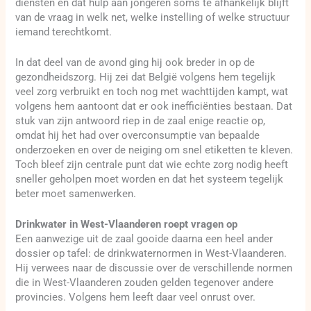
diensten en dat hulp aan jongeren soms te afhankelijk blijft
van de vraag in welk net, welke instelling of welke structuur
iemand terechtkomt.
In dat deel van de avond ging hij ook breder in op de
gezondheidszorg. Hij zei dat België volgens hem tegelijk
veel zorg verbruikt en toch nog met wachttijden kampt, wat
volgens hem aantoont dat er ook inefficiënties bestaan. Dat
stuk van zijn antwoord riep in de zaal enige reactie op,
omdat hij het had over overconsumptie van bepaalde
onderzoeken en over de neiging om snel etiketten te kleven.
Toch bleef zijn centrale punt dat wie echte zorg nodig heeft
sneller geholpen moet worden en dat het systeem tegelijk
beter moet samenwerken.
Drinkwater in West-Vlaanderen roept vragen op
Een aanwezige uit de zaal gooide daarna een heel ander
dossier op tafel: de drinkwaternormen in West-Vlaanderen.
Hij verwees naar de discussie over de verschillende normen
die in West-Vlaanderen zouden gelden tegenover andere
provincies. Volgens hem leeft daar veel onrust over.