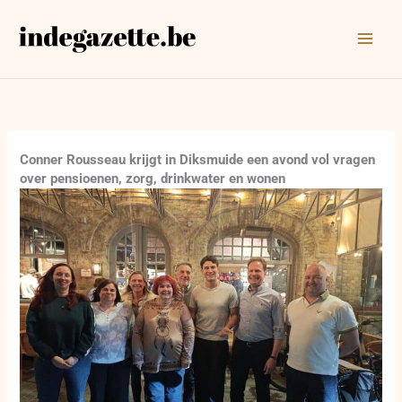
Ga
naar
de
inhoud
Conner Rousseau krijgt in Diksmuide een avond vol vragen
over pensioenen, zorg, drinkwater en wonen