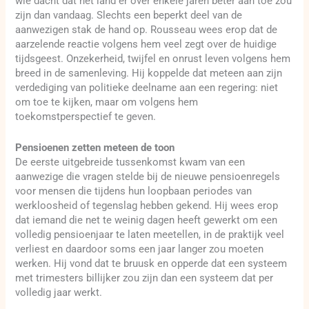
wie dacht dat het land er over enkele jaren beter aan toe zou
zijn dan vandaag. Slechts een beperkt deel van de
aanwezigen stak de hand op. Rousseau wees erop dat de
aarzelende reactie volgens hem veel zegt over de huidige
tijdsgeest. Onzekerheid, twijfel en onrust leven volgens hem
breed in de samenleving. Hij koppelde dat meteen aan zijn
verdediging van politieke deelname aan een regering: niet
om toe te kijken, maar om volgens hem
toekomstperspectief te geven.
Pensioenen zetten meteen de toon
De eerste uitgebreide tussenkomst kwam van een
aanwezige die vragen stelde bij de nieuwe pensioenregels
voor mensen die tijdens hun loopbaan periodes van
werkloosheid of tegenslag hebben gekend. Hij wees erop
dat iemand die net te weinig dagen heeft gewerkt om een
volledig pensioenjaar te laten meetellen, in de praktijk veel
verliest en daardoor soms een jaar langer zou moeten
werken. Hij vond dat te bruusk en opperde dat een systeem
met trimesters billijker zou zijn dan een systeem dat per
volledig jaar werkt.