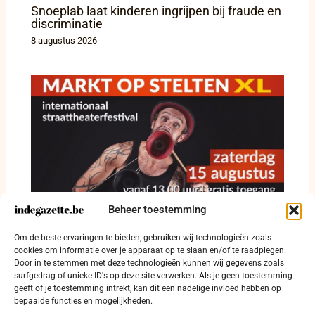
Snoeplab laat kinderen ingrijpen bij fraude en
discriminatie
8 augustus 2026
Beheer toestemming
Straattheater krijgt vrije baan op Grote Markt
Om de beste ervaringen te bieden, gebruiken wij technologieën zoals
in Diksmuide
cookies om informatie over je apparaat op te slaan en/of te raadplegen.
Door in te stemmen met deze technologieën kunnen wij gegevens zoals
8 augustus 2026
surfgedrag of unieke ID's op deze site verwerken. Als je geen toestemming
geeft of je toestemming intrekt, kan dit een nadelige invloed hebben op
bepaalde functies en mogelijkheden.