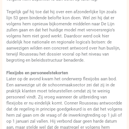
Tegelijk gaf hij toe dat hij over een afzonderlijke lijn zoals
lijn 53 geen bindende belofte kon doen. Wel zei hij dat er
volgens hem opnieuw bijkomende middelen naar De Lijn
zullen gaan en dat het huidige model met vervoersregio’s
volgens hem niet goed werkt. Daardoor werd ook hier
duidelijk hoe nationale en regionale logica’s botsen: de
aanwezigen wilden een concreet antwoord over hun buslijn,
terwijl Rousseau het dossier vooral op het niveau van
begroting en beleidsstructuur benaderde.
Flexijobs en personeelstekorten
Later op de avond kwam het onderwerp flexijobs aan bod.
Een aanwezige uit de schoonmaaksector zei dat zij in de
praktijk klanten moet teleurstellen omdat zij te weinig
personeel vindt. Zij vroeg wanneer de uitbreiding van
flexijobs er nu eindelijk komt. Conner Rousseau antwoordde
dat de regeling in principe goedgekeurd is en dat het volgens
hem zal gaan om de vraag of de inwerkingtreding op 1 juli of
op 1 januari zal vallen. Hij verbond daar geen harde datum
aan, maar stelde wel dat de maatregel er volgens hem