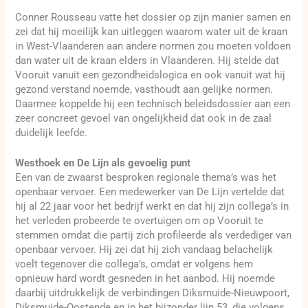
Conner Rousseau vatte het dossier op zijn manier samen en
zei dat hij moeilijk kan uitleggen waarom water uit de kraan
in West-Vlaanderen aan andere normen zou moeten voldoen
dan water uit de kraan elders in Vlaanderen. Hij stelde dat
Vooruit vanuit een gezondheidslogica en ook vanuit wat hij
gezond verstand noemde, vasthoudt aan gelijke normen.
Daarmee koppelde hij een technisch beleidsdossier aan een
zeer concreet gevoel van ongelijkheid dat ook in de zaal
duidelijk leefde.
Westhoek en De Lijn als gevoelig punt
Een van de zwaarst besproken regionale thema’s was het
openbaar vervoer. Een medewerker van De Lijn vertelde dat
hij al 22 jaar voor het bedrijf werkt en dat hij zijn collega’s in
het verleden probeerde te overtuigen om op Vooruit te
stemmen omdat die partij zich profileerde als verdediger van
openbaar vervoer. Hij zei dat hij zich vandaag belachelijk
voelt tegenover die collega’s, omdat er volgens hem
opnieuw hard wordt gesneden in het aanbod. Hij noemde
daarbij uitdrukkelijk de verbindingen Diksmuide-Nieuwpoort,
Diksmuide-Oostende en in het bijzonder lijn 53, die volgens