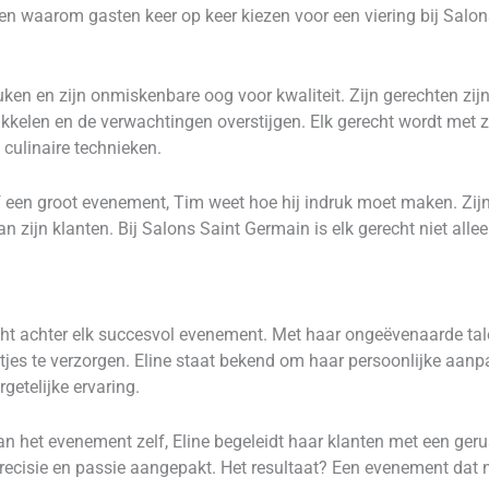
den waarom gasten keer op keer kiezen voor een viering bij Salo
en en zijn onmiskenbare oog voor kwaliteit. Zijn gerechten zijn
rikkelen en de verwachtingen overstijgen. Elk gerecht wordt met 
culinaire technieken.
e of een groot evenement, Tim weet hoe hij indruk moet maken. 
n zijn klanten. Bij Salons Saint Germain is elk gerecht niet al
cht achter elk succesvol evenement. Met haar ongeëvenaarde tal
 puntjes te verzorgen. Eline staat bekend om haar persoonlijke 
getelijke ervaring.
 het evenement zelf, Eline begeleidt haar klanten met een gerust
precisie en passie aangepakt. Het resultaat? Een evenement dat 