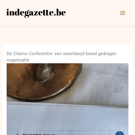
Ga
naar
de
inhoud
De Claims Conferentie: een wereldwijd breed gedragen
organisatie