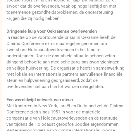
voedselvoorziening en medische hulp. Dit initiatief zorgt
ervoor dat de overlevenden, vaak op hoge leeftijd en met
toenemende gezondheidsproblemen, de ondersteuning
krijgen die zij nodig hebben.
Dringende hulp voor Oekraïense overlevenden
In reactie op de voortdurende crisis in Oekraïne heeft de
Claims Conference extra maatregelen genomen om
kwetsbare Holocaustoverlevenden in het land te
ondersteunen. Door de onstabiele situatie hebben velen
dringend behoefte aan medische zorg, basisvoorzieningen
en veilige huisvesting. De organisatie heeft in samenwerking
met lokale en internationale partners aanvullende financiële
steun en hulpverlening georganiseerd, zodat de
overlevenden niet aan hun lot worden overgelaten.
Een wereldwijd netwerk van steun
Met kantoren in New York, Israël en Duitsland zet de Claims
Conference zich sinds 1951 in voor de materiële
compensatie van Holocaustoverlevenden en de restitutie
van tijdens de Holocaust geroofde Joodse eigendommen.
Vertegenwoordigers van 23 grote internationale Joodse