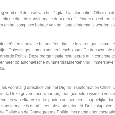
g voort met de fusie van het Digital Transformation Office en de
rkt de digitale transformatie door een efficiëntere en coherente 
en en het complexe beheer van politionele informatie worden zo
ologieën en innovatie binnen één directie te verenigen, stimule
jnt. Oplossingen komen sneller beschikbaar. De transversale aa
reerde Politie. Deze reorganisatie resulteerde al in concrete do
onder meer op automatische nummerplaatherkenning, immersieve
ie.
als voormalig directrice van het Digital Transformation Office.
erk. Deze governance waarborgt een gedeelde visie en versterkt
benutten van elkaars sterke punten om gemeenschappelijke doel
transformatie is daarbij een absolute prioriteit. Deze stap biedt 
 Politie en de Geïntegreerde Politie, met name door cocreatie 