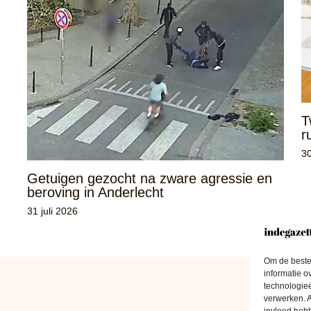
T
r
30
Getuigen gezocht na zware agressie en
beroving in Anderlecht
31 juli 2026
Om de beste 
informatie o
technologieë
verwerken. A