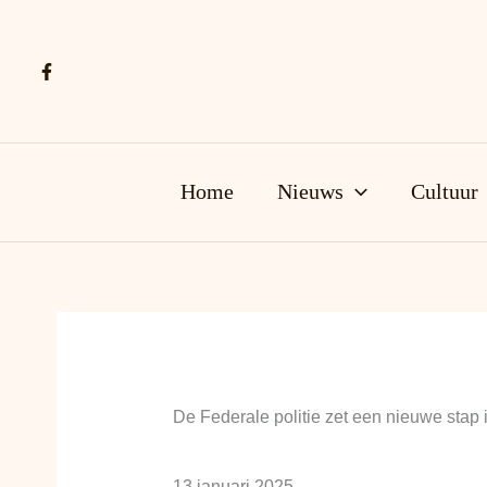
Ga
naar
de
inhoud
Home
Nieuws
Cultuur
De Federale politie zet een nieuwe stap i
13 januari 2025