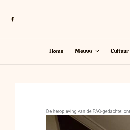
Ga
naar
de
inhoud
Home
Nieuws
Cultuur
De heropleving van de PAO-gedachte: ontm