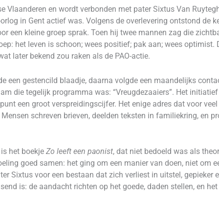
gse Vlaanderen en wordt verbonden met pater Sixtus Van Ruyte
log in Gent actief was. Volgens de overlevering ontstond de ke
r een kleine groep sprak. Toen hij twee mannen zag die zichtbaa
ep: het leven is schoon; wees positief; pak aan; wees optimist. 
wat later bekend zou raken als de PAO-actie.
erde een gestencild blaadje, daarna volgde een maandelijks conta
naam die tegelijk programma was: “Vreugdezaaiers”. Het initiatief
punt een groot verspreidingscijfer. Het enige adres dat voor v
 Mensen schreven brieven, deelden teksten in familiekring, en p
is het boekje
Zo leeft een paonist
, dat niet bedoeld was als theo
oeling goed samen: het ging om een manier van doen, niet om ee
r Sixtus voor een bestaan dat zich verliest in uitstel, gepieker 
isend is: de aandacht richten op het goede, daden stellen, en he