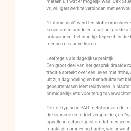
meteen uit wat er mogelijk was. Dirk Stue
vrijwilligerswerk te verbinden met een
“Optimistisch” werd ten slotte omschreven
keuze om te handelen alsof het goede uite
ook wanneer het innerlijk tegenzit. In d
mensen elkaar verliezen.
Leefregels als dagelijkse praktijk
Een groot deel van het gesprek draaide r
traditie spreekt over een leven met ritme
uit zijn dagindeling en benadrukte het bel
gebeurtenissen leert relativeren in plaat
onmiddellijk iets voor terug te verwacht
Ook de typische PAO-metafoor van de men
die cynisme en roddel verspreiden, en “w
opvallend actueel, juist omdat mensen v
maakt zijn omgeving harder; wie bewust wa