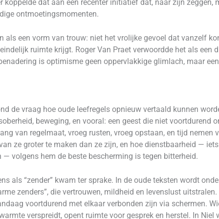
r koppelde dat aan een recenter initiatief dat, naar zijn zeggen
voudige ontmoetingsmomenten.
 als een vorm van trouw: niet het vrolijke gevoel dat vanzelf k
indelijk ruimte krijgt. Roger Van Praet verwoordde het als een d
ie benadering is optimisme geen oppervlakkige glimlach, maar e
ond de vraag hoe oude leefregels opnieuw vertaald kunnen worde
, soberheid, beweging, en vooral: een geest die niet voortdurend 
ang van regelmaat, vroeg rusten, vroeg opstaan, en tijd nemen voor
s van ze groter te maken dan ze zijn, en hoe dienstbaarheid — i
en — volgens hem de beste bescherming is tegen bitterheid.
s als “zender” kwam ter sprake. In de oude teksten wordt ond
arme zenders”, die vertrouwen, mildheid en levenslust uitstrale
andaag voortdurend met elkaar verbonden zijn via schermen. Wie
rmte verspreidt, opent ruimte voor gesprek en herstel. In Niel w