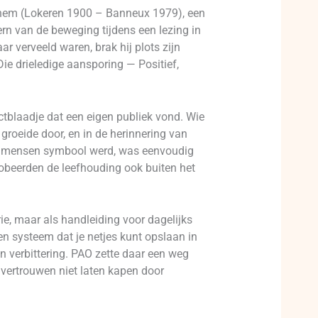
ghem (Lokeren 1900 – Banneux 1979), een
rn van de beweging tijdens een lezing in
r verveeld waren, brak hij plots zijn
Die drieledige aansporing — Positief,
ctblaadje dat een eigen publiek vond. Wie
 groeide door, en in de herinnering van
eel mensen symbool werd, was eenvoudig
robeerden de leefhouding ook buiten het
rie, maar als handleiding voor dagelijks
n systeem dat je netjes kunt opslaan in
en verbittering. PAO zette daar een weg
t vertrouwen niet laten kapen door