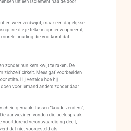
, mensen uit een isolement haalde door
omt en weer verdwijnt, maar een dagelijkse
iscipline die je telkens opnieuw opneemt,
en morele houding die voorkomt dat
n zonder hun kern kwijt te raken. De
om zichzelf cirkelt. Mees gaf voorbeelden
 stilte. Hij vertelde hoe hij
ets doen voor iemand anders zonder daar
erscheid gemaakt tussen “koude zenders”,
n. De aanwezigen vonden die beeldspraak
 voortdurend verontwaardiging deelt,
erd dat niet voorgesteld als