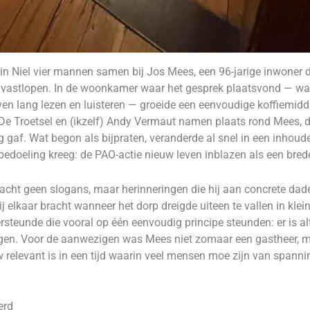
 Niel vier mannen samen bij Jos Mees, een 96-jarige inwoner di
 vastlopen. In de woonkamer waar het gesprek plaatsvond — wa
en lang lezen en luisteren — groeide een eenvoudige koffiemidda
 De Troetsel en (ikzelf) Andy Vermaut namen plaats rond Mees, die
 gaf. Wat begon als bijpraten, veranderde al snel in een inhoud
 bedoeling kreeg: de PAO-actie nieuw leven inblazen als een br
acht geen slogans, maar herinneringen die hij aan concrete daden
j elkaar bracht wanneer het dorp dreigde uiteen te vallen in kleine
rsteunde die vooral op één eenvoudig principe steunden: er is alti
lagen. Voor de aanwezigen was Mees niet zomaar een gastheer, 
elevant is in een tijd waarin veel mensen moe zijn van spanning
erd