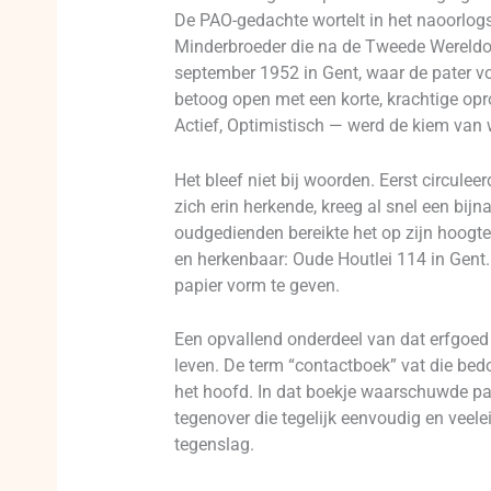
De PAO-gedachte wortelt in het naoorlo
Minderbroeder die na de Tweede Wereldoor
september 1952 in Gent, waar de pater voo
betoog open met een korte, krachtige opro
Actief, Optimistisch — werd de kiem van 
Het bleef niet bij woorden. Eerst circule
zich erin herkende, kreeg al snel een bij
oudgedienden bereikte het op zijn hoogte
en herkenbaar: Oude Houtlei 114 in Gent.
papier vorm te geven.
Een opvallend onderdeel van dat erfgoed 
leven. De term “contactboek” vat die bed
het hoofd. In dat boekje waarschuwde pate
tegenover die tegelijk eenvoudig en veele
tegenslag.