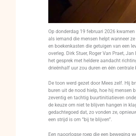
Op donderdag 19 februari 2026 kwamen in
als iemand die mensen helpt wanneer ze
en boekenkasten die getuigen van een lev
overleg. Dirk Stuer, Roger Van Praet, Jan
het gesprek met heldere aandacht richting
drieënhalf uur zou duren en één centrale
De toon werd gezet door Mees zelf. Hij br
buren uit de nood hielp, hoe hij mensen bi
zeventig en tachtig buurtinitiatieven onde
de keuze om niet te blijven hangen in k
gedachtegoed dat, zo vonden ze, opnieuw r
een strijd is om “bij te blijven”.
Een naoorlogse roep die een beweging w