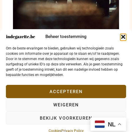
Beheer toestemming
Kalief vraagt Ahmadi-vrouwen mannen
Om de beste ervaringen te bieden, gebruiken wij technologieën zoals
voorbij te streven in kennis en spiritualiteit
cookies om informatie over je apparaat op te slaan en/of te raadplegen.
Door in te stemmen met deze technologieën kunnen wij gegevens zoals
25 juli 2026
surfgedrag of unieke ID's op deze site verwerken. Als je geen toestemming
geeft of je toestemming intrekt, kan dit een nadelige invloed hebben op
bepaalde functies en mogelijkheden.
ACCEPTEREN
WEIGEREN
Copyright © 2026 indegazette.be |
Privacy
•
Cookies
•
BEKIJK VOORKEUREN
Disclaimer
•
Contact
NL
Cookies
Privacy Policy