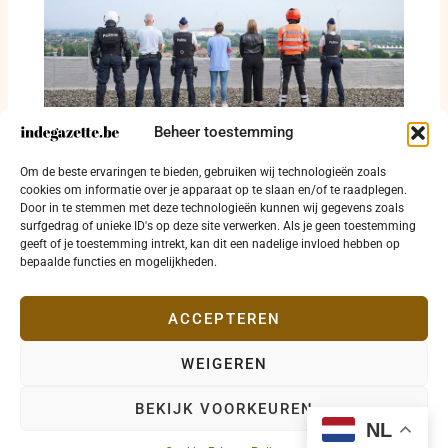
Beheer toestemming
Politiezone RIHO maakt negentien
Om de beste ervaringen te bieden, gebruiken wij technologieën zoals
controledagen in augustus bekend
cookies om informatie over je apparaat op te slaan en/of te raadplegen.
Door in te stemmen met deze technologieën kunnen wij gegevens zoals
20 juli 2026
surfgedrag of unieke ID's op deze site verwerken. Als je geen toestemming
geeft of je toestemming intrekt, kan dit een nadelige invloed hebben op
bepaalde functies en mogelijkheden.
ACCEPTEREN
WEIGEREN
Copyright © 2026 indegazette.be |
Privacy
•
Cookies
•
BEKIJK VOORKEUREN
Disclaimer
•
Contact
NL