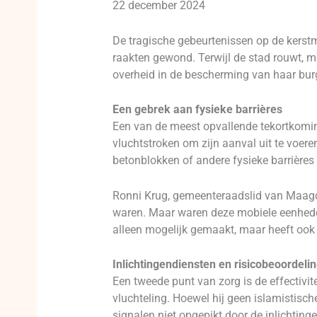
22 december 2024
De tragische gebeurtenissen op de kerst
raakten gewond. Terwijl de stad rouwt, m
overheid in de bescherming van haar burg
Een gebrek aan fysieke barrières
Een van de meest opvallende tekortkomin
vluchtstroken om zijn aanval uit te voere
betonblokken of andere fysieke barrière
Ronni Krug, gemeenteraadslid van Maagden
waren. Maar waren deze mobiele eenheden
alleen mogelijk gemaakt, maar heeft ook
Inlichtingendiensten en risicobeoordeli
Een tweede punt van zorg is de effectivit
vluchteling. Hoewel hij geen islamistisc
signalen niet opgepikt door de inlichting