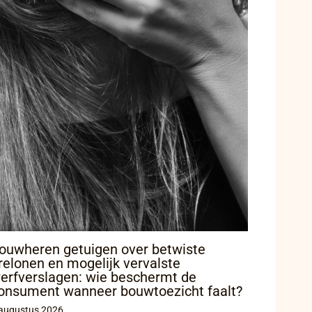
ouwheren getuigen over betwiste
relonen en mogelijk vervalste
erfverslagen: wie beschermt de
onsument wanneer bouwtoezicht faalt?
augustus 2026