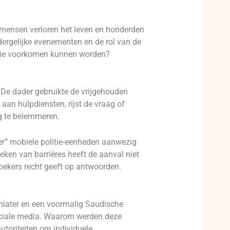
 mensen verloren het leven en honderden
dergelijke evenementen en de rol van de
agedie voorkomen kunnen worden?
 De dader gebruikte de vrijgehouden
aan hulpdiensten, rijst de vraag of
g te belemmeren.
er” mobiele politie-eenheden aanwezig
en van barrières heeft de aanval niet
oekers recht geeft op antwoorden.
ychiater en een voormalig Saudische
 sociale media. Waarom werden deze
utoriteiten om individuele