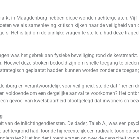
markt in Maagdenburg hebben diepe wonden achtergelaten. Vijf
oeten we als samenleving kritisch kijken naar de veiligheid van 
ers. Het is tijd om de pijnlijke vragen te stellen: had deze tr
gen was het gebrek aan fysieke beveiliging rond de kerstmarkt.
n. Hoewel deze stroken bedoeld zijn om snelle toegang te bieden 
s strategisch geplaatst hadden kunnen worden zonder de toegan
burg en verantwoordelijk voor veiligheid, stelde dat “her en d
 voldoende om een dergelijke aanval te voorkomen? Het ontbrek
 een gevoel van kwetsbaarheid blootgelegd dat inwoners en bez
ng
eit van de inlichtingendiensten. De dader, Taleb A., was een ps
he achtergrond had, toonde hij recentelijk een radicale toon op
endiensten? Het incident roept vragen op over de capaciteit van a