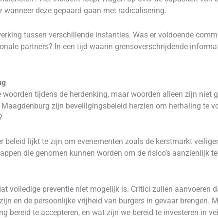
r wanneer deze gepaard gaan met radicalisering.
rking tussen verschillende instanties. Was er voldoende commun
ionale partners? In een tijd waarin grensoverschrijdende informat
ng
woorden tijdens de herdenking, maar woorden alleen zijn niet g
l Maagdenburg zijn beveiligingsbeleid herzien om herhaling te
?
 beleid lijkt te zijn om evenementen zoals de kerstmarkt veilige
tappen die genomen kunnen worden om de risico’s aanzienlijk te 
at volledige preventie niet mogelijk is. Critici zullen aanvoeren 
ijn en de persoonlijke vrijheid van burgers in gevaar brengen. M
g bereid te accepteren, en wat zijn we bereid te investeren in ve