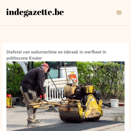
Ga
naar
de
inhoud
Diefstal van walsmachine en inbraak in werfkeet in
politiezone Kouter