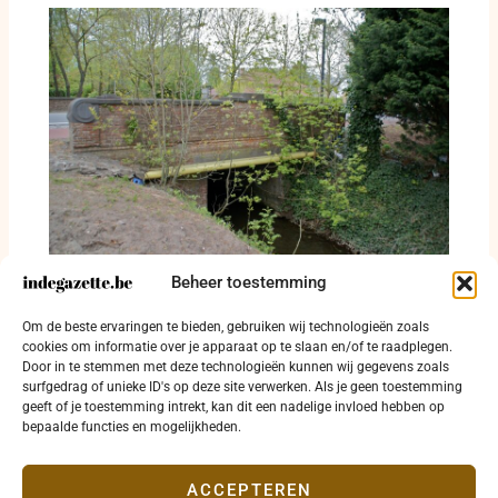
Beheer toestemming
Vier verkeersfeiten in Jabbeke, Gistel en
Torhout: twee gewonden en rijbewijs
Om de beste ervaringen te bieden, gebruiken wij technologieën zoals
ingetrokken
cookies om informatie over je apparaat op te slaan en/of te raadplegen.
Door in te stemmen met deze technologieën kunnen wij gegevens zoals
24 juli 2026
surfgedrag of unieke ID's op deze site verwerken. Als je geen toestemming
geeft of je toestemming intrekt, kan dit een nadelige invloed hebben op
bepaalde functies en mogelijkheden.
ACCEPTEREN