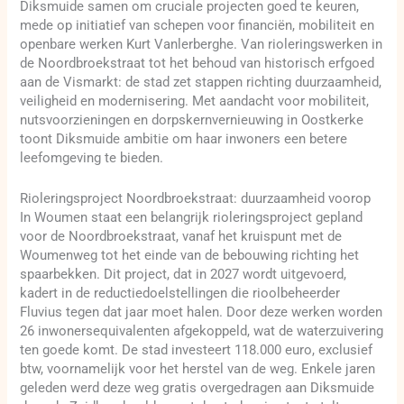
Diksmuide samen om cruciale projecten goed te keuren,
mede op initiatief van schepen voor financiën, mobiliteit en
openbare werken Kurt Vanlerberghe. Van rioleringswerken in
de Noordbroekstraat tot het behoud van historisch erfgoed
aan de Vismarkt: de stad zet stappen richting duurzaamheid,
veiligheid en modernisering. Met aandacht voor mobiliteit,
nutsvoorzieningen en dorpskernvernieuwing in Oostkerke
toont Diksmuide ambitie om haar inwoners een betere
leefomgeving te bieden.
Rioleringsproject Noordbroekstraat: duurzaamheid voorop
In Woumen staat een belangrijk rioleringsproject gepland
voor de Noordbroekstraat, vanaf het kruispunt met de
Woumenweg tot het einde van de bebouwing richting het
spaarbekken. Dit project, dat in 2027 wordt uitgevoerd,
kadert in de reductiedoelstellingen die rioolbeheerder
Fluvius tegen dat jaar moet halen. Door deze werken worden
26 inwonersequivalenten afgekoppeld, wat de waterzuivering
ten goede komt. De stad investeert 118.000 euro, exclusief
btw, voornamelijk voor het herstel van de weg. Enkele jaren
geleden werd deze weg gratis overgedragen aan Diksmuide