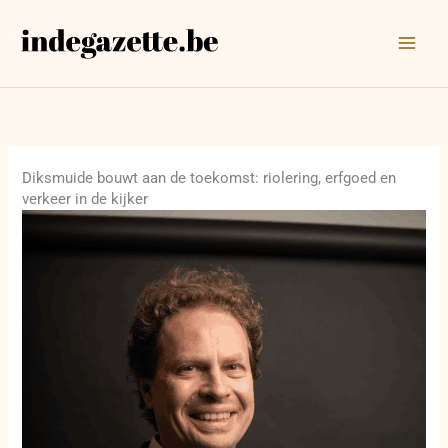
Ga
naar
de
inhoud
Diksmuide bouwt aan de toekomst: riolering, erfgoed en
verkeer in de kijker