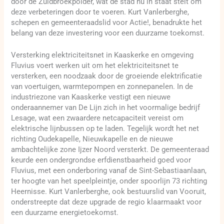
door de Zuidbroekpolder, wat de stad nu in staat stelt om
deze verbeteringen door te voeren. Kurt Vanlerberghe,
schepen en gemeenteraadslid voor Actie!, benadrukte het
belang van deze investering voor een duurzame toekomst.
Versterking elektriciteitsnet in Kaaskerke en omgeving
Fluvius voert werken uit om het elektriciteitsnet te
versterken, een noodzaak door de groeiende elektrificatie
van voertuigen, warmtepompen en zonnepanelen. In de
industriezone van Kaaskerke vestigt een nieuwe
onderaannemer van De Lijn zich in het voormalige bedrijf
Lesage, wat een zwaardere netcapaciteit vereist om
elektrische lijnbussen op te laden. Tegelijk wordt het net
richting Oudekapelle, Nieuwkapelle en de nieuwe
ambachtelijke zone Ijzer Noord versterkt. De gemeenteraad
keurde een ondergrondse erfdienstbaarheid goed voor
Fluvius, met een onderboring vanaf de Sint-Sebastiaanlaan,
ter hoogte van het speelpleintje, onder spoorlijn 73 richting
Heernisse. Kurt Vanlerberghe, ook bestuurslid van Vooruit,
onderstreepte dat deze upgrade de regio klaarmaakt voor
een duurzame energietoekomst.