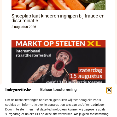
Snoeplab laat kinderen ingrijpen bij fraude en
discriminatie
8 augustus 2026
Beheer toestemming
Straattheater krijgt vrije baan op Grote Markt
Om de beste ervaringen te bieden, gebruiken wij technologieën zoals
in Diksmuide
cookies om informatie over je apparaat op te slaan en/of te raadplegen.
Door in te stemmen met deze technologieën kunnen wij gegevens zoals
8 augustus 2026
surfgedrag of unieke ID's op deze site verwerken. Als je geen toestemming