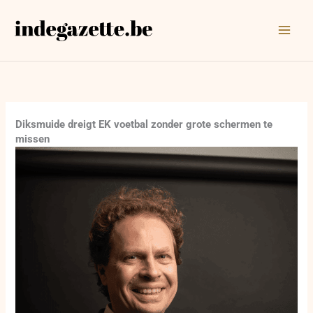
Ga
naar
de
inhoud
Diksmuide dreigt EK voetbal zonder grote schermen te
missen