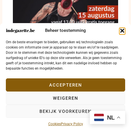
Beheer toestemming
Straattheater krijgt vrije baan op Grote Markt
Om de beste ervaringen te bieden, gebruiken wij technologieën zoals
in Diksmuide
cookies om informatie over je apparaat op te slaan en/of te raadplegen.
Door in te stemmen met deze technologieën kunnen wij gegevens zoals
8 augustus 2026
surfgedrag of unieke ID's op deze site verwerken. Als je geen toestemming
geeft of je toestemming intrekt, kan dit een nadelige invloed hebben op
bepaalde functies en mogelijkheden.
ACCEPTEREN
WEIGEREN
Copyright © 2026 indegazette.be |
Privacy
•
Cookies
•
BEKIJK VOORKEUREN
Disclaimer
•
Contact
NL
Cookies
Privacy Policy