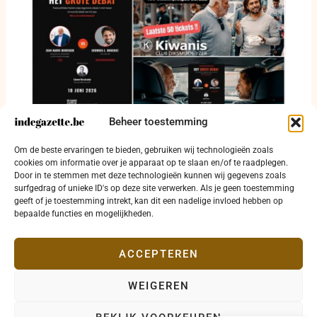
Beheer toestemming
Debat over liberalisme lokt 400 inschrijvingen
Om de beste ervaringen te bieden, gebruiken wij technologieën zoals
in Diksmuide, nog 50 kaarten beschikbaar
cookies om informatie over je apparaat op te slaan en/of te raadplegen.
7 juni 2026
Door in te stemmen met deze technologieën kunnen wij gegevens zoals
surfgedrag of unieke ID's op deze site verwerken. Als je geen toestemming
geeft of je toestemming intrekt, kan dit een nadelige invloed hebben op
bepaalde functies en mogelijkheden.
ACCEPTEREN
WEIGEREN
Copyright © 2026 indegazette.be |
Privacy
•
Cookies
•