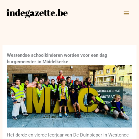
Ga
naar
de
inhoud
Westendse schoolkinderen worden voor een dag
burgemeester in Middelkerke
Het derde en vierde leerjaar van De Duinpieper in Westende