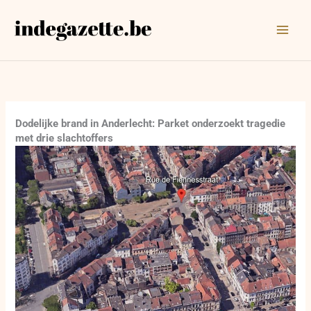
Ga
naar
de
inhoud
Dodelijke brand in Anderlecht: Parket onderzoekt tragedie
met drie slachtoffers