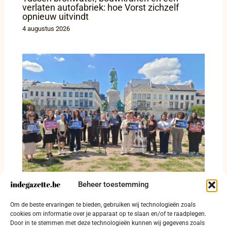
verlaten autofabriek: hoe Vorst zichzelf
opnieuw uitvindt
4 augustus 2026
Beheer toestemming
‘Free Lee Man-hee’ klinkt voor het Europees
Om de beste ervaringen te bieden, gebruiken wij technologieën zoals
Parlement in Brussel
cookies om informatie over je apparaat op te slaan en/of te raadplegen.
Door in te stemmen met deze technologieën kunnen wij gegevens zoals
1 augustus 2026