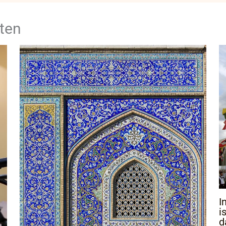
ten
I
i
d