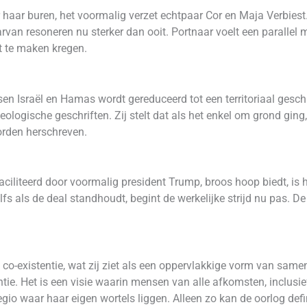
 haar buren, het voormalig verzet echtpaar Cor en Maja Verbies
rvan resoneren nu sterker dan ooit. Portnaar voelt een parallel 
t te maken kregen.
n Israël en Hamas wordt gereduceerd tot een territoriaal geschil.
logische geschriften. Zij stelt dat als het enkel om grond ging,
orden herschreven.
ciliteerd door voormalig president Trump, broos hoop biedt, is 
lfs als de deal standhoudt, begint de werkelijke strijd nu pas. D
 co-existentie, wat zij ziet als een oppervlakkige vorm van samen
ntie. Het is een visie waarin mensen van alle afkomsten, inclusi
gio waar haar eigen wortels liggen. Alleen zo kan de oorlog defin