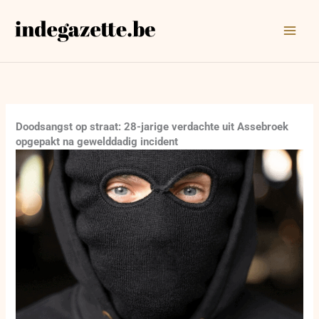
Ga
naar
de
inhoud
Doodsangst op straat: 28-jarige verdachte uit Assebroek
opgepakt na gewelddadig incident