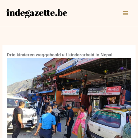
Ga
naar
de
inhoud
Drie kinderen weggehaald uit kinderarbeid in Nepal