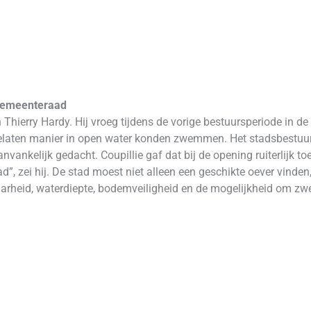
 gemeenteraad
n Thierry Hardy. Hij vroeg tijdens de vorige bestuursperiode in
elaten manier in open water konden zwemmen. Het stadsbestuur
vankelijk gedacht. Coupillie gaf dat bij de opening ruiterlijk to
ad”, zei hij. De stad moest niet alleen een geschikte oever vind
aarheid, waterdiepte, bodemveiligheid en de mogelijkheid om z