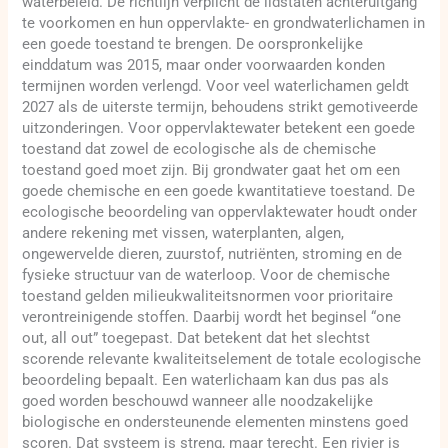
waterbeleid. De richtlijn verplicht de lidstaten achteruitgang
te voorkomen en hun oppervlakte- en grondwaterlichamen in
een goede toestand te brengen. De oorspronkelijke
einddatum was 2015, maar onder voorwaarden konden
termijnen worden verlengd. Voor veel waterlichamen geldt
2027 als de uiterste termijn, behoudens strikt gemotiveerde
uitzonderingen. Voor oppervlaktewater betekent een goede
toestand dat zowel de ecologische als de chemische
toestand goed moet zijn. Bij grondwater gaat het om een
goede chemische en een goede kwantitatieve toestand. De
ecologische beoordeling van oppervlaktewater houdt onder
andere rekening met vissen, waterplanten, algen,
ongewervelde dieren, zuurstof, nutriënten, stroming en de
fysieke structuur van de waterloop. Voor de chemische
toestand gelden milieukwaliteitsnormen voor prioritaire
verontreinigende stoffen. Daarbij wordt het beginsel “one
out, all out” toegepast. Dat betekent dat het slechtst
scorende relevante kwaliteitselement de totale ecologische
beoordeling bepaalt. Een waterlichaam kan dus pas als
goed worden beschouwd wanneer alle noodzakelijke
biologische en ondersteunende elementen minstens goed
scoren. Dat systeem is streng, maar terecht. Een rivier is