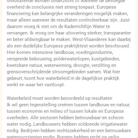
onvoldoende worden onderzocht of wanneer de bevoegde
overheid de conclusies niet streng toepast. Europese
financiering kan belangrijke veranderingen mogelijk maken,
maar alleen wanneer de resultaten controleerbaar zijn. Juist
daarom vroeg ik niet om de Kaderrichtlijn Water te
vervangen. Ik vroeg om haar uitvoering sterker, transparanter
en beter afdwingbaar te maken. West-Vlaanderen kan daarbij
als een duidelijke Europese praktijktest worden beschouwd.
Hier komen intensieve landbouw, voedingsindustrie,
verspreide bebouwing, polderwaterlopen, kustgebieden,
kwetsbare natuur, waterwinning, droogte, verzilting en
grensoverschrijdende stroomgebieden samen. Wat hier
gebeurt, toont hoe waterbeleid in de dagelijkse praktijk
werkt en waar het vastloopt.
Waterbeleid moet worden beoordeeld op resultaten
Ik wil geen tegenstelling creëren tussen landbouw en natuur,
tussen economie en milieu of tussen lokale en Europese
overheden. Alle sectoren hebben betrouwbaar en schoon
water nodig. Landbouwers hebben voldoende irrigatiewater
nodig. Bedrijven hebben rechtszekerheid en een betrouwbare
watervoorziening nodig. Burgers hebben recht op veilig