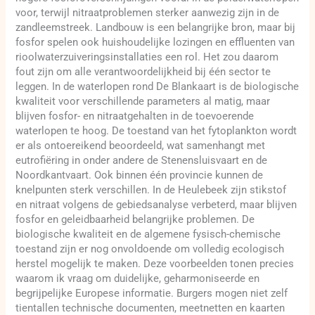
voor, terwijl nitraatproblemen sterker aanwezig zijn in de
zandleemstreek. Landbouw is een belangrijke bron, maar bij
fosfor spelen ook huishoudelijke lozingen en effluenten van
rioolwaterzuiveringsinstallaties een rol. Het zou daarom
fout zijn om alle verantwoordelijkheid bij één sector te
leggen. In de waterlopen rond De Blankaart is de biologische
kwaliteit voor verschillende parameters al matig, maar
blijven fosfor- en nitraatgehalten in de toevoerende
waterlopen te hoog. De toestand van het fytoplankton wordt
er als ontoereikend beoordeeld, wat samenhangt met
eutrofiëring in onder andere de Stenensluisvaart en de
Noordkantvaart. Ook binnen één provincie kunnen de
knelpunten sterk verschillen. In de Heulebeek zijn stikstof
en nitraat volgens de gebiedsanalyse verbeterd, maar blijven
fosfor en geleidbaarheid belangrijke problemen. De
biologische kwaliteit en de algemene fysisch-chemische
toestand zijn er nog onvoldoende om volledig ecologisch
herstel mogelijk te maken. Deze voorbeelden tonen precies
waarom ik vraag om duidelijke, geharmoniseerde en
begrijpelijke Europese informatie. Burgers mogen niet zelf
tientallen technische documenten, meetnetten en kaarten