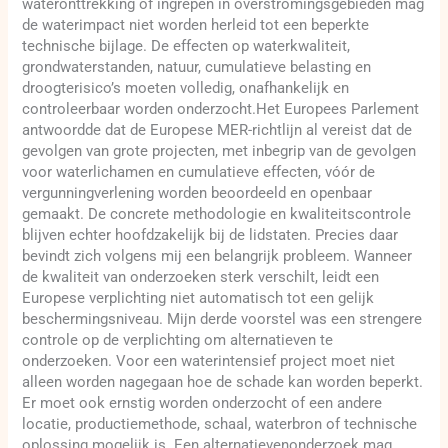
wateronttrekking of ingrepen in overstromingsgebieden mag
de waterimpact niet worden herleid tot een beperkte
technische bijlage. De effecten op waterkwaliteit,
grondwaterstanden, natuur, cumulatieve belasting en
droogterisico’s moeten volledig, onafhankelijk en
controleerbaar worden onderzocht.Het Europees Parlement
antwoordde dat de Europese MER-richtlijn al vereist dat de
gevolgen van grote projecten, met inbegrip van de gevolgen
voor waterlichamen en cumulatieve effecten, vóór de
vergunningverlening worden beoordeeld en openbaar
gemaakt. De concrete methodologie en kwaliteitscontrole
blijven echter hoofdzakelijk bij de lidstaten. Precies daar
bevindt zich volgens mij een belangrijk probleem. Wanneer
de kwaliteit van onderzoeken sterk verschilt, leidt een
Europese verplichting niet automatisch tot een gelijk
beschermingsniveau. Mijn derde voorstel was een strengere
controle op de verplichting om alternatieven te
onderzoeken. Voor een waterintensief project moet niet
alleen worden nagegaan hoe de schade kan worden beperkt.
Er moet ook ernstig worden onderzocht of een andere
locatie, productiemethode, schaal, waterbron of technische
oplossing mogelijk is. Een alternatievenonderzoek mag