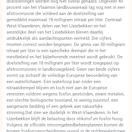
doelstellingen werden nog niet overal gehaald. Ongeveer 40
procent van het Vlaamse landbouwareaal lag nog niet in een
afstroomzone die voldeed aan de doelstelling van
gemiddeld maximaal 18 milligram nitraat per liter. Centraal-
West-Vlaanderen, delen van het IJzerbekken en het
westelijke deel van het Leiebekken bleven daarbij
uitdrukkelijk als aandachtspunten vermeld. Die cijfers
moeten correct worden begrepen. De grens van 50 milligram
nitraat per liter is een specifieke drempel die in het
mestbeleid en het bijbehorende meetnet wordt gebruikt. De
doelstelling van 18 milligram per liter wordt toegepast op
afstroomzones in landbouwgebied. Geen van beide cijfers
vormt op zichzelf de volledige Europese beoordeling van
een waterlichaam. Een waterloop kan onder een
nitraatdrempel blijven en toch niet aan de Europese
vereisten voldoen wegens fosfor, pesticiden, zware metalen,
een slechte biologische toestand, te weinig zuurstof, een
aangetaste bedding of een gebrek aan natuurlijke
stroming.Dat zien we duidelijk in West-Vlaanderen. In het
IJzerbekken blijft de belasting door stikstof en fosfor hoog.
Volgens de officiële stroomgebiedbeheerplannen komen de
hogere fosforoverschrijdingen vooral in de polderwaterlopen