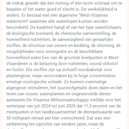
de indruk gewekt dat één meting of één norm volstaat om te
bepalen of het water goed of slecht is. De werkelijkheid is
anders. Er bestaat niet één algemene “West-Vlaamse
waternorm” waarmee alle waterlopen kunnen worden
beoordeeld. De kwaliteit hangt af van het type waterlichaam,
de biologische toestand, de chemische samenstelling, de
hoeveelheid nutriënten, de aanwezigheid van gevaarlijke
stoffen, de structuur van oevers en bedding, de stroming, de
mogelijkheden voor vismigratie en de beschikbare
hoeveelheid water.Een van de grootste knelpunten in West-
Vlaanderen is de belasting door nutriënten, vooral stikstof
en fosfor. Die stoffen zijn op zichzelf noodzakelijk voor
plantengroei, maar veroorzaken bij te hoge concentraties
ernstige ecologische schade. Ze kunnen overmatige
algengroei stimuleren, het zuurstofgehalte doen dalen en het
leven van vissen, waterplanten en ongewervelde dieren
aantasten.De Vlaamse Milieumaatschappij meldde voor het
winterjaar van juli 2024 tot juni 2025 dat 11,5 procent van de
meetpunten in het landbouwmeetnet de drempelwaarde van
50 milligram nitraat per liter overschreed. Dat was een
verbetering ten opzichte van eerdere jaren, maar de