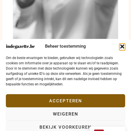
Beheer toestemming
Man krijgt vier jaar probatie-opschorting voor
Om de beste ervaringen te bieden, gebruiken wij technologieën zoals
levensechte virtuele misbruikbeelden
cookies om informatie over je apparaat op te slaan en/of te raadplegen.
Door in te stemmen met deze technologieën kunnen wij gegevens zoals
31 juli 2026
surfgedrag of unieke ID's op deze site verwerken. Als je geen toestemming
geeft of je toestemming intrekt, kan dit een nadelige invloed hebben op
bepaalde functies en mogelijkheden.
ACCEPTEREN
WEIGEREN
Copyright © 2026 indegazette.be |
Privacy
•
Cookies
•
BEKIJK VOORKEUREN