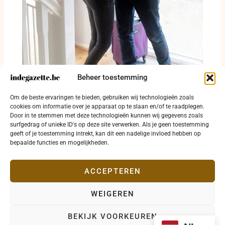
Beheer toestemming
Om de beste ervaringen te bieden, gebruiken wij technologieën zoals
Gratis hulp voor zuiniger wonen in Diksmuide
cookies om informatie over je apparaat op te slaan en/of te raadplegen.
Door in te stemmen met deze technologieën kunnen wij gegevens zoals
8 april 2026
surfgedrag of unieke ID's op deze site verwerken. Als je geen toestemming
geeft of je toestemming intrekt, kan dit een nadelige invloed hebben op
bepaalde functies en mogelijkheden.
ACCEPTEREN
WEIGEREN
Copyright © 2026 indegazette.be |
Privacy
•
Cookies
•
BEKIJK VOORKEUREN
Disclaimer
•
Contact