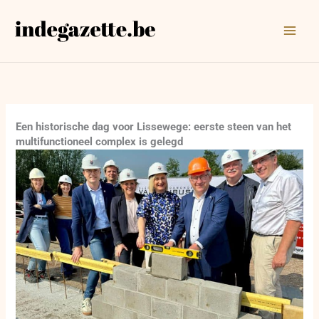
Ga
naar
de
inhoud
Een historische dag voor Lissewege: eerste steen van het
multifunctioneel complex is gelegd