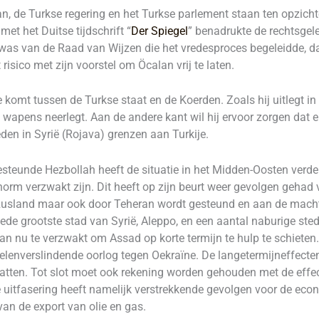
n, de Turkse regering en het Turkse parlement staan ten opzicht
met het Duitse tijdschrift “
Der Spiegel
” benadrukte de rechtsge
d was van de Raad van Wijzen die het vredesproces begeleidde, dat 
risico met zijn voorstel om Öcalan vrij te laten.
 komt tussen de Turkse staat en de Koerden. Zoals hij uitlegt in 
apens neerlegt. Aan de andere kant wil hij ervoor zorgen dat er
den in Syrië (Rojava) grenzen aan Turkije.
esteunde Hezbollah heeft de situatie in het Midden-Oosten verder
norm verzwakt zijn. Dit heeft op zijn beurt weer gevolgen gehad 
r Rusland maar ook door Teheran wordt gesteund en aan de mac
ede grootste stad van Syrië, Aleppo, en een aantal naburige ste
ran nu te verzwakt om Assad op korte termijn te hulp te schiete
enverslindende oorlog tegen Oekraïne. De langetermijneffecten
hatten. Tot slot moet ook rekening worden gehouden met de effec
e uitfasering heeft namelijk verstrekkende gevolgen voor de ec
van de export van olie en gas.