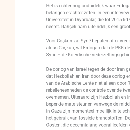
Het is echter nog onduidelijk waar Erdoga
belangen erachter zitten. In een interview 
Universiteit in Diyarbakır, die tot 2015 li
neemt. Bahçeli nam uiteindelijk een groot 
Voor Coşkun zal Syrië bepalen of er vrede
aldus Coşkun, wil Erdogan dat de PKK de w
Syrië – de Koerdische nederzettingsgebie
De oorlog van Israël tegen de door Iran g
dat Hezbollah en Iran door deze oorlog e
van de Arabische Lente niet alleen doo
rebelleneenheden de controle over de twe
overnemen. Uiteraard zijn Hezbollah en I
beperkte mate steunen vanwege de middel
in Gaza zijn momenteel moeilijk in te sc
het gebruik van fossiele brandstoffen. D
Oosten, die decennialang vooral leefden 