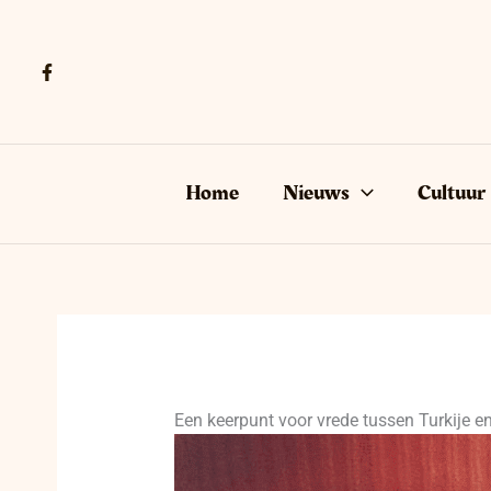
Ga
naar
de
inhoud
Home
Nieuws
Cultuur
Een keerpunt voor vrede tussen Turkije e