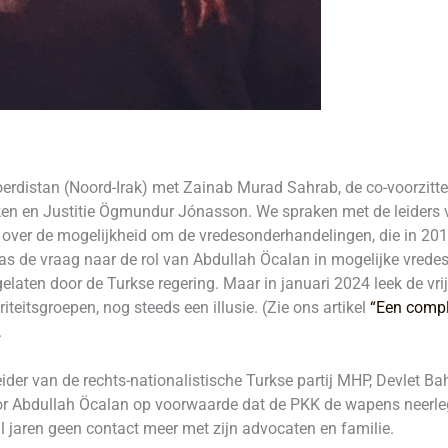
-Koerdistan (Noord-Irak) met Zainab Murad Sahrab, de co-voorzitt
en en Justitie Ögmundur Jónasson. We spraken met de leiders va
 over de mogelijkheid om de vredesonderhandelingen, die in 201
s de vraag naar de rol van Abdullah Öcalan in mogelijke vredes
elaten door de Turkse regering. Maar in januari 2024 leek de vrij
teitsgroepen, nog steeds een illusie. (Zie ons artikel
“Een compl
.
e leider van de rechts-nationalistische Turkse partij MHP, Devlet B
or Abdullah Öcalan op voorwaarde dat de PKK de wapens neerlegt
l jaren geen contact meer met zijn advocaten en familie.