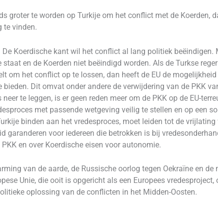
ds groter te worden op Turkije om het conflict met de Koerden, d
 te vinden.
 De Koerdische kant wil het conflict al lang politiek beëindigen
se staat en de Koerden niet beëindigd worden. Als de Turkse reg
lt om het conflict op te lossen, dan heeft de EU de mogelijkheid
 bieden. Dit omvat onder andere de verwijdering van de PKK van 
neer te leggen, is er geen reden meer om de PKK op de EU-terreurl
desproces met passende wetgeving veilig te stellen en op een sol
urkije binden aan het vredesproces, moet leiden tot de vrijlati
eid garanderen voor iedereen die betrokken is bij vredesonderha
e PKK en over Koerdische eisen voor autonomie.
ming van de aarde, de Russische oorlog tegen Oekraïne en de mi
ropese Unie, die ooit is opgericht als een Europees vredesproject
politieke oplossing van de conflicten in het Midden-Oosten.