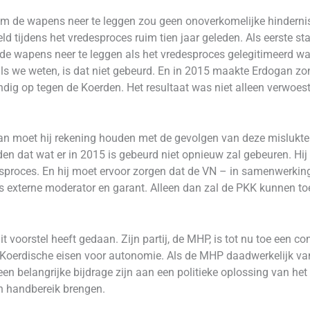
de wapens neer te leggen zou geen onoverkomelijke hindernis 
eld tijdens het vredesproces ruim tien jaar geleden. Als eerste sta
 de wapens neer te leggen als het vredesproces gelegitimeerd w
ls we weten, is dat niet gebeurd. En in 2015 maakte Erdogan z
dig op tegen de Koerden. Het resultaat was niet alleen verwoes
dan moet hij rekening houden met de gevolgen van deze mislukte 
eden dat wat er in 2015 is gebeurd niet opnieuw zal gebeuren. Hi
proces. En hij moet ervoor zorgen dat de VN – in samenwerkin
ls externe moderator en garant. Alleen dan zal de PKK kunnen
it voorstel heeft gedaan. Zijn partij, de MHP, is tot nu toe een
Koerdische eisen voor autonomie. Als de MHP daadwerkelijk van
n belangrijke bijdrage zijn aan een politieke oplossing van het 
n handbereik brengen.