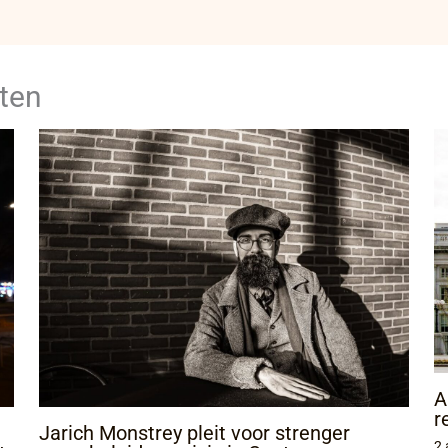
ten
A
r
Jarich Monstrey pleit voor strenger
2 