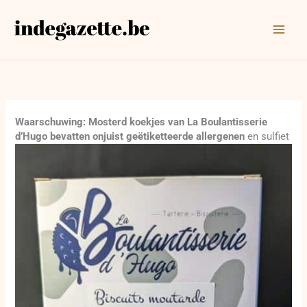
Ga
naar
de
inhoud
Waarschuwing: Mosterd koekjes van La Boulantisserie
d’Hugo bevatten onjuist geëtiketteerde allergenen
en sulfiet