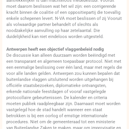
aantrekkelijker is dan machteloos medebestuur. Vooruit
moet daarom beslissen wat het wil zijn: een corrigerende
kracht binnen de coalitie of een oppositiepartij die toevallig
enkele schepenen levert. N-VA moet beslissen of zij Vooruit
als volwaardige partner behandelt of slechts als
noodzakelijke aanvulling op haar zetelaantal. Die
duidelijkheid kan niet eindeloos worden uitgesteld.
Antwerpen heeft een objectief vlaggenbeleid nodig
De discussie kan alleen duurzaam worden beëindigd met
een transparant en algemeen toepasbaar protocol. Niet met
een eenmalige beslissing over één land, maar met regels die
voor alle landen gelden. Antwerpen zou kunnen bepalen dat
buitenlandse vlaggen uitsluitend worden uitgehangen bij
officiële staatsbezoeken, diplomatieke ontvangsten,
erkende nationale feestdagen of vooraf vastgelegde
protocollaire gebeurtenissen. De kalender en criteria
moeten publiek raadpleegbaar zijn. Daarnaast moet worden
vastgelegd hoe de stad handelt wanneer een staat
betrokken is bij een oorlog of ernstige internationale
procedures. Niet om de gemeenteraad tot een ministerie
van Buitenlandse Zaken te maken, maar om improvisatie en