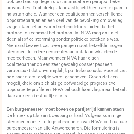
ook bestand zijn tegen druk, intimidatie en partijpolitieke
provocaties. Toch dreigt standvastigheid hier over te gaan in
halsstarrigheid. Wanneer een coalitiepartner, verschillende
oppositiepartijen en een deel van de bevolking om overleg
vragen, kan het antwoord niet eindeloos luiden dat het
protocol nu eenmaal het protocol is. N-VA mag ook niet
doen alsof de stemming zonder politieke betekenis was.
Niemand beweert dat twee partijen nooit hetzelfde mogen
stemmen. In iedere gemeenteraad ontstaan wisselende
meerderheden. Maar wanneer N-VA haar eigen
coalitiepartner op een zeer gevoelig dossier passeert,
veroorzaakt dat onvermijdelijk politieke schade. Vooruit ziet
hoe haar stem terzijde wordt geschoven. Groen ziet een
mogelijkheid om zich als geloofwaardige progressieve
oppositie te profileren. N-VA behoudt haar vlag, maar betaalt
daarvoor een bestuurlijke prijs.
Een burgemeester moet boven de partijstrijd kunnen staan
De kritiek op Els van Doesburg is hard. Volgens sommige
stemmen moet zij dringend evolueren van N-VA-politica naar
burgemeester van alle Antwerpenaren. Die formulering is