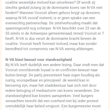
coalitie wezenlijke invloed kan uitoefenen? Of wordt zij
slechts geduld zolang zij de dominante koers van N-VA niet
hindert? Wanneer Vooruit alleen gehoor krijgt op dossiers
waarop N-VA vooraf instemt, is er geen sprake van een
evenwichtig partnerschap. De zetelverhouding maakt dat
spanningsveld nog scherper. N-VA beschikt over 23 van de
55 zetels in de Antwerpse gemeenteraad, terwijl Vooruit er 7
heeft. N-VA is dus veruit de dominante kracht binnen de
coalitie. Vooruit heeft formeel invloed, maar kan zonder
bereidheid tot compromis van N-VA weinig afdwingen.
N-VA kiest bewust voor standvastigheid
Bij N-VA leeft duidelijk een andere lezing. Daar vindt men dat
Vooruit onvoldoende loyaal is en conflicten bewust naar
buiten brengt. De partij presenteert haar eigen houding als
rustig, voorspelbaar en principieel: de wereld kan in
beroering zijn, maar het stadsbestuur laat zich niet door
iedere betoging of mediastorm van koers veranderen. Die
standvastigheid kan kiezers aanspreken. Veel burgers
verwachten terecht dat een overheid niet bij ieder protest
onmiddellijk haar beleid omgooit. Een burgemeester moet