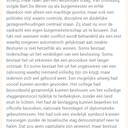
scherp, maar raakt aan een wezenlijke vraag. Van Doesburg
volgde Bart De Wever op als burgemeester en erfde
daardoor niet alleen een machtige positie, maar ook een
politieke stijl waarin controle, discipline en duidelijke
gezagsverhoudingen centraal staan. Zij staat nu voor de
opdracht een eigen burgemeesterschap uit te bouwen. Dat
lukt niet wanneer ieder conflict wordt behandeld als een test
waarbij toegeven automatisch gelijkstaat aan zwakte.
Besturen is niet hetzelfde als winnen. Soms bestaat
leiderschap uit het verdedigen van een beslissing. Soms
bestaat het uit erkennen dat een procedure niet langer
volstaat. En soms bestaat het uit het organiseren van een
oplossing waarbij niemand volledig zijn zin krijgt, maar
iedereen zich wel gehoord weet. Een mogelijke uitweg had
vooraf kunnen worden gevonden. Het college had
bijvoorbeeld gezamenlijk kunnen beslissen om het volledige
vlaggenprotocol tijdelijk te herbekijken, zonder één land
eruit te lichten. Het had de bevlagging kunnen beperken tot
officiële bezoeken, nationale feestdagen of diplomatieke
gebeurtenissen. Het had ook een stedelijk symbool kunnen
toevoegen zonder de Israëlische vlag demonstratief neer te
halen. Dat zou geen capitulatie zijn geweest, maar bestuur.