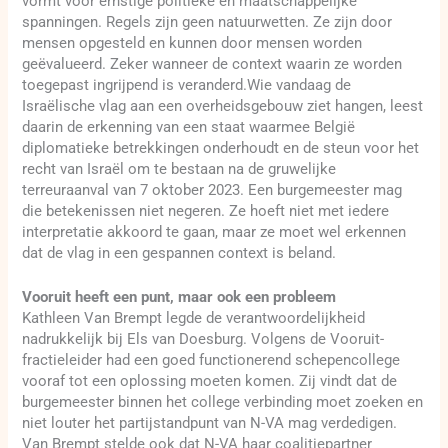
vormt voor ernstige politieke en maatschappelijke
spanningen. Regels zijn geen natuurwetten. Ze zijn door
mensen opgesteld en kunnen door mensen worden
geëvalueerd. Zeker wanneer de context waarin ze worden
toegepast ingrijpend is veranderd.Wie vandaag de
Israëlische vlag aan een overheidsgebouw ziet hangen, leest
daarin de erkenning van een staat waarmee België
diplomatieke betrekkingen onderhoudt en de steun voor het
recht van Israël om te bestaan na de gruwelijke
terreuraanval van 7 oktober 2023. Een burgemeester mag
die betekenissen niet negeren. Ze hoeft niet met iedere
interpretatie akkoord te gaan, maar ze moet wel erkennen
dat de vlag in een gespannen context is beland.
Vooruit heeft een punt, maar ook een probleem
Kathleen Van Brempt legde de verantwoordelijkheid
nadrukkelijk bij Els van Doesburg. Volgens de Vooruit-
fractieleider had een goed functionerend schepencollege
vooraf tot een oplossing moeten komen. Zij vindt dat de
burgemeester binnen het college verbinding moet zoeken en
niet louter het partijstandpunt van N-VA mag verdedigen.
Van Brempt stelde ook dat N-VA haar coalitiepartner