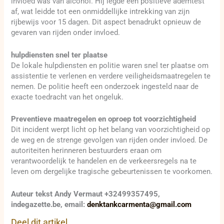
invloed was van alcohol. Hij legde een positieve ademtest
af, wat leidde tot een onmiddellijke intrekking van zijn
rijbewijs voor 15 dagen. Dit aspect benadrukt opnieuw de
gevaren van rijden onder invloed.
hulpdiensten snel ter plaatse
De lokale hulpdiensten en politie waren snel ter plaatse om
assistentie te verlenen en verdere veiligheidsmaatregelen te
nemen. De politie heeft een onderzoek ingesteld naar de
exacte toedracht van het ongeluk.
Preventieve maatregelen en oproep tot voorzichtigheid
Dit incident werpt licht op het belang van voorzichtigheid op
de weg en de strenge gevolgen van rijden onder invloed. De
autoriteiten herinneren bestuurders eraan om
verantwoordelijk te handelen en de verkeersregels na te
leven om dergelijke tragische gebeurtenissen te voorkomen.
Auteur tekst Andy Vermaut +32499357495,
indegazette.be, email:
denktankcarmenta@gmail.com
Deel dit artikel