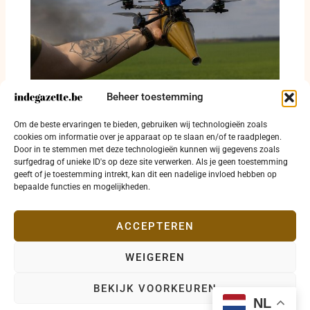
Beheer toestemming
Hezbollah zet in op FPV-drones en dwingt
Israël tot nieuwe strijd om tactische
Om de beste ervaringen te bieden, gebruiken wij technologieën zoals
overmacht
cookies om informatie over je apparaat op te slaan en/of te raadplegen.
Door in te stemmen met deze technologieën kunnen wij gegevens zoals
31 juli 2026
surfgedrag of unieke ID's op deze site verwerken. Als je geen toestemming
geeft of je toestemming intrekt, kan dit een nadelige invloed hebben op
bepaalde functies en mogelijkheden.
ACCEPTEREN
WEIGEREN
Copyright © 2026 indegazette.be |
Privacy
•
Cookies
•
BEKIJK VOORKEUREN
Disclaimer
•
Contact
NL