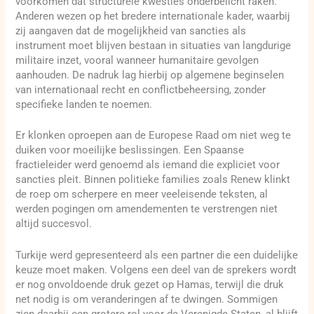
voorkomen dat structurele kwesties onderbelicht raken.
Anderen wezen op het bredere internationale kader, waarbij
zij aangaven dat de mogelijkheid van sancties als
instrument moet blijven bestaan in situaties van langdurige
militaire inzet, vooral wanneer humanitaire gevolgen
aanhouden. De nadruk lag hierbij op algemene beginselen
van internationaal recht en conflictbeheersing, zonder
specifieke landen te noemen.
Er klonken oproepen aan de Europese Raad om niet weg te
duiken voor moeilijke beslissingen. Een Spaanse
fractieleider werd genoemd als iemand die expliciet voor
sancties pleit. Binnen politieke families zoals Renew klinkt
de roep om scherpere en meer veeleisende teksten, al
werden pogingen om amendementen te verstrengen niet
altijd succesvol.
Turkije werd gepresenteerd als een partner die een duidelijke
keuze moet maken. Volgens een deel van de sprekers wordt
er nog onvoldoende druk gezet op Hamas, terwijl die druk
net nodig is om veranderingen af te dwingen. Sommigen
zien daarbij een grotere rol voor de Verenigde Staten, al blijft