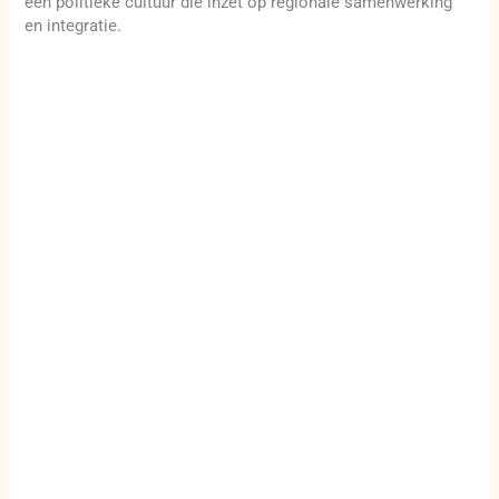
een politieke cultuur die inzet op regionale samenwerking
en integratie.