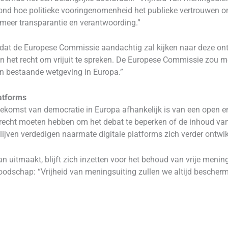
d hoe politieke vooringenomenheid het publieke vertrouwen on
meer transparantie en verantwoording.”
dat de Europese Commissie aandachtig zal kijken naar deze ontw
en het recht om vrijuit te spreken. De Europese Commissie zou
an bestaande wetgeving in Europa.”
atforms
oekomst van democratie in Europa afhankelijk is van een open
t recht moeten hebben om het debat te beperken of de inhoud van
ijven verdedigen naarmate digitale platforms zich verder ontwik
n uitmaakt, blijft zich inzetten voor het behoud van vrije menin
boodschap: “Vrijheid van meningsuiting zullen we altijd bescherm