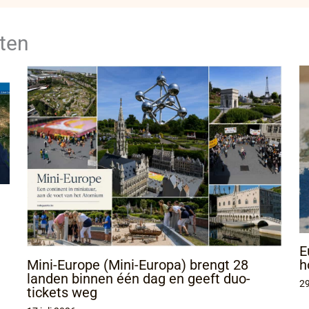
ten
E
h
Mini-Europe (Mini-Europa) brengt 28
landen binnen één dag en geeft duo-
29
tickets weg