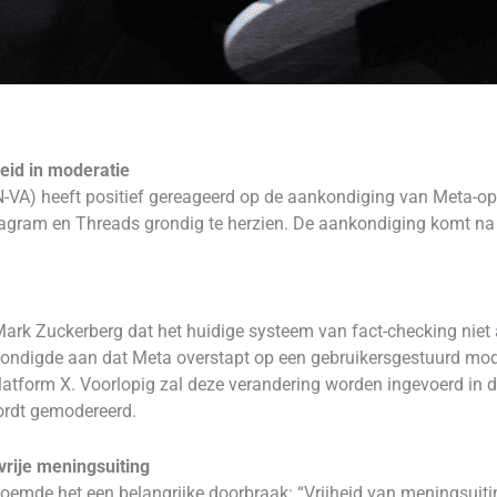
eid in moderatie
N-VA) heeft positief gereageerd op de aankondiging van Meta-o
gram en Threads grondig te herzien. De aankondiging komt na pu
rk Zuckerberg dat het huidige systeem van fact-checking niet al
kondigde aan dat Meta overstapt op een gebruikersgestuurd mode
tform X. Voorlopig zal deze verandering worden ingevoerd in d
ordt gemodereerd.
vrije meningsuiting
oemde het een belangrijke doorbraak: “Vrijheid van meningsuiting