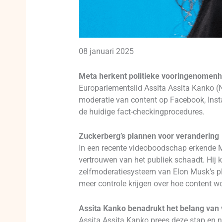
08 januari 2025
Meta herkent politieke vooringenomenh
Europarlementslid Assita Assita Kanko (
moderatie van content op Facebook, Insta
de huidige fact-checkingprocedures.
Zuckerberg’s plannen voor verandering
In een recente videoboodschap erkende Ma
vertrouwen van het publiek schaadt. Hij 
zelfmoderatiesysteem van Elon Musk’s pla
meer controle krijgen over hoe content w
Assita Kanko benadrukt het belang van 
Assita Assita Kanko prees deze stap en n