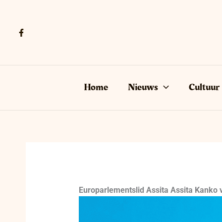
Ga
naar
de
inhoud
Home
Nieuws
Cultuur
Europarlementslid Assita Assita Kanko