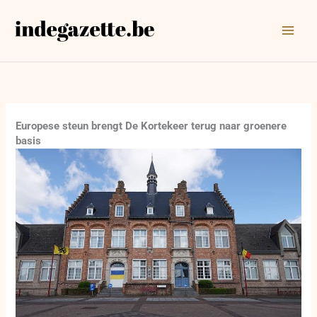
Ga
naar
de
inhoud
Europese steun brengt De Kortekeer terug naar groenere
basis