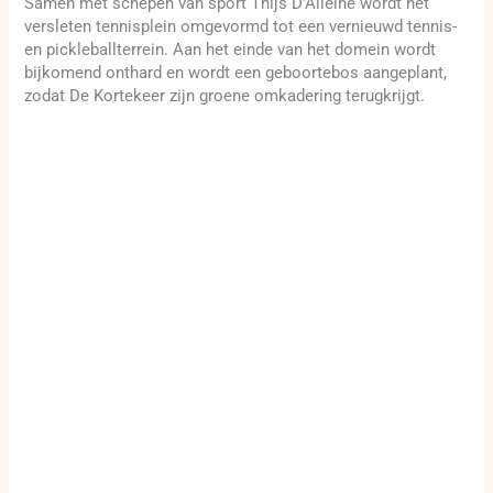
Samen met schepen van sport Thijs D’Alleine wordt het
versleten tennisplein omgevormd tot een vernieuwd tennis-
en pickleballterrein. Aan het einde van het domein wordt
bijkomend onthard en wordt een geboortebos aangeplant,
zodat De Kortekeer zijn groene omkadering terugkrijgt.