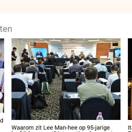
ten
jd
Waarom zit Lee Man-hee op 95-jarige
I