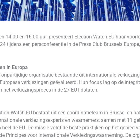
 14:00 en 16:00 uur, presenteert Election-Watch.EU haar voorlo
 tijdens een persconferentie in de Press Club Brussels Europe,
en in Europa
 onpartijdige organisatie bestaande uit internationale verkiezin
uropese verkiezingen geëvalueerd. Hun focus lag op de integriteit
n het verkiezingsproces in de 27 EU-lidstaten.
ion-Watch.EU bestaat uit een coördinatieteam in Brussel en nati
internationale verkiezingsexperts en waarnemers, samen met 11 g
n heel de EU. De missie volgt de beste praktijken op het gebie
de Principes voor Internationale Verkiezingswaarneming. De orga