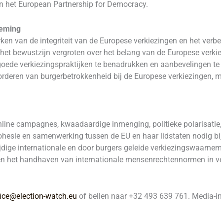
n het European Partnership for Democracy.
neming
rken van de integriteit van de Europese verkiezingen en het ver
 het bewustzijn vergroten over het belang van de Europese verki
oede verkiezingspraktijken te benadrukken en aanbevelingen te 
evorderen van burgerbetrokkenheid bij de Europese verkiezingen,
line campagnes, kwaadaardige inmenging, politieke polarisatie
ohesie en samenwerking tussen de EU en haar lidstaten nodig bij
dige internationale en door burgers geleide verkiezingswaarnemi
en het handhaven van internationale mensenrechtennormen in ve
fice@election-watch.eu
of bellen naar +32 493 639 761. Media-i