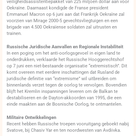
veiligheidsassistentiepakket van 225 miljoen dollar aan voor
Oekraïne. Daarnaast kondigde de Franse president
Emmanuel Macron op 6 juni aan dat Frankrijk Oekraïne zal
voorzien van Mirage 2000-5 gevechtsvliegtuigen en een
brigade van 4.500 Oekraïense soldaten zal uitrusten en
trainen.
Russische Juridische Aanvallen en Regionale Instabiliteit
In een poging om het anti-oorlogsgevoel in eigen land te
onderdrukken, verklaarde het Russische Hooggerechtshof
op 7 juni een niet-bestaande organisatie “extremistisch”. Dit
komt overeen met eerdere inschattingen dat Rusland de
juridische definitie van “extremisme” wil uitbreiden om
binnenlands verzet tegen de oorlog te vervolgen. Bovendien
blijft het Kremlin inspanningen leveren om de Balkan te
destabiliseren en de Dayton-akkoorden van 1995, die een
einde maakten aan de Bosnische Oorlog, te ontmantelen.
Militaire Ontwikkelingen
Recent hebben Russische troepen vooruitgang geboekt nabij
Svatove, bij Chasiv Yar en ten noordwesten van Avdiivka.