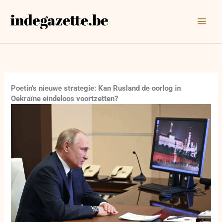
Ga
naar
de
inhoud
Poetin’s nieuwe strategie: Kan Rusland de oorlog in
Oekraïne eindeloos voortzetten?