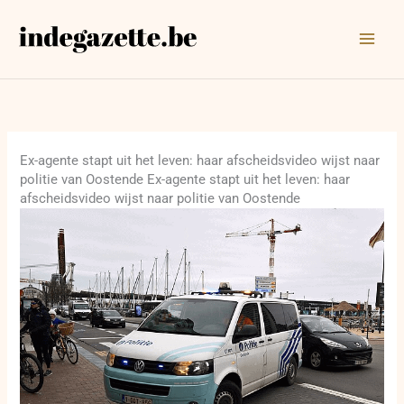
Ga
naar
de
inhoud
Ex-agente stapt uit het leven: haar afscheidsvideo wijst naar
politie van Oostende Ex-agente stapt uit het leven: haar
afscheidsvideo wijst naar politie van Oostende