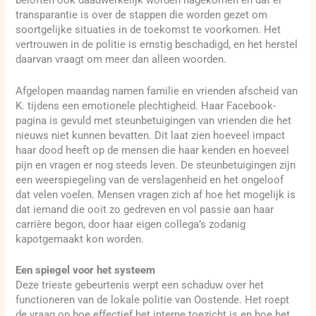
beloften ook daadwerkelijk worden nagekomen en dat er
transparantie is over de stappen die worden gezet om
soortgelijke situaties in de toekomst te voorkomen. Het
vertrouwen in de politie is ernstig beschadigd, en het herstel
daarvan vraagt om meer dan alleen woorden.
Afgelopen maandag namen familie en vrienden afscheid van
K. tijdens een emotionele plechtigheid. Haar Facebook-
pagina is gevuld met steunbetuigingen van vrienden die het
nieuws niet kunnen bevatten. Dit laat zien hoeveel impact
haar dood heeft op de mensen die haar kenden en hoeveel
pijn en vragen er nog steeds leven. De steunbetuigingen zijn
een weerspiegeling van de verslagenheid en het ongeloof
dat velen voelen. Mensen vragen zich af hoe het mogelijk is
dat iemand die ooit zo gedreven en vol passie aan haar
carrière begon, door haar eigen collega’s zodanig
kapotgemaakt kon worden.
Een spiegel voor het systeem
Deze trieste gebeurtenis werpt een schaduw over het
functioneren van de lokale politie van Oostende. Het roept
de vraag op hoe effectief het interne toezicht is en hoe het