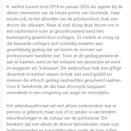
K. werkte tussen eind 2018 en januari 2020 als agente bij de
dienst interventie van de lokale politie van Oostende. Haar
eerste job, na het afronden van de politieschool, leek een
droom die uitkwam. Maar al snel sloeg deze droom om in
een nachtmerrie toen ze geconfronteerd werd met
buitensporig geweld door collega’s. Ze merkte al vroeg op
dat bepaalde collega’s zich schuldig maakten aan
gewelddadig gedrag dat ver buiten de normen van
professioneel handelen viel. Toen ze dit gedrag probeerde
aan te kaarten, werd ze het mikpunt van pesterijen en werd
ze weggezet als ‘klikspaan’. De werkcultuur leek een giftige
dynamiek te kennen waarin kritiek niet werd geduld en
mensen die ethisch gedrag nastreefden geïsoleerd raakten.
Voor K. betekende dit dat haar droomjob langzaam
veranderde in een omgeving van angst en intimidatie.
Het arbeidsauditoraat wil niet alleen onderzoeken wat er
precies is gebeurd, maar ook of er sprake is van bredere
tekortkomingen in de cultuur van de politiezone. Dit
betekent dat niet alleen de directe betrokkenen, maar ook
leidinggevenden en toezichthouders onder de loep zullen