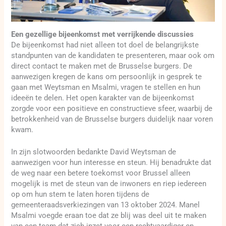
Een gezellige bijeenkomst met verrijkende discussies
De bijeenkomst had niet alleen tot doel de belangrijkste
standpunten van de kandidaten te presenteren, maar ook om
direct contact te maken met de Brusselse burgers. De
aanwezigen kregen de kans om persoonlijk in gesprek te
gaan met Weytsman en Msalmi, vragen te stellen en hun
ideeën te delen. Het open karakter van de bijeenkomst
zorgde voor een positieve en constructieve sfeer, waarbij de
betrokkenheid van de Brusselse burgers duidelijk naar voren
kwam.
In zijn slotwoorden bedankte David Weytsman de
aanwezigen voor hun interesse en steun. Hij benadrukte dat
de weg naar een betere toekomst voor Brussel alleen
mogelijk is met de steun van de inwoners en riep iedereen
op om hun stem te laten horen tijdens de
gemeenteraadsverkiezingen van 13 oktober 2024. Manel
Msalmi voegde eraan toe dat ze blij was deel uit te maken
van een team dat zich inzet voor een rechtvaardiger en