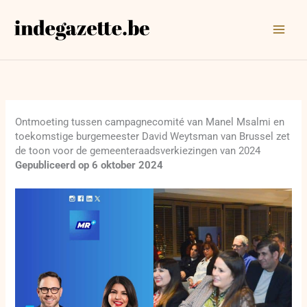
Ga
naar
de
inhoud
Ontmoeting tussen campagnecomité van Manel Msalmi en
toekomstige burgemeester David Weytsman van Brussel zet
de toon voor de gemeenteraadsverkiezingen van 2024
Gepubliceerd op 6 oktober 2024