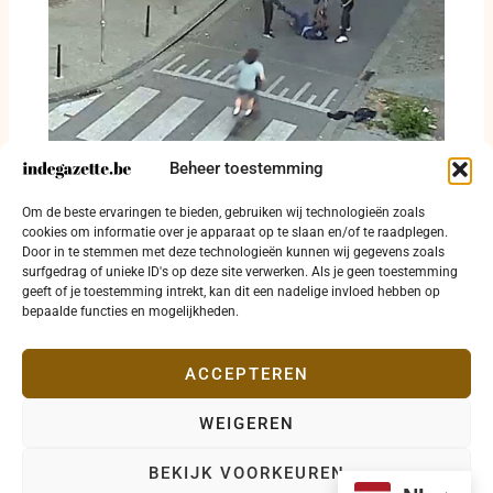
Beheer toestemming
Getuigen gezocht na zware agressie en
Om de beste ervaringen te bieden, gebruiken wij technologieën zoals
beroving in Anderlecht
cookies om informatie over je apparaat op te slaan en/of te raadplegen.
Door in te stemmen met deze technologieën kunnen wij gegevens zoals
31 juli 2026
surfgedrag of unieke ID's op deze site verwerken. Als je geen toestemming
geeft of je toestemming intrekt, kan dit een nadelige invloed hebben op
bepaalde functies en mogelijkheden.
ACCEPTEREN
WEIGEREN
Copyright © 2026 indegazette.be |
Privacy
•
Cookies
•
BEKIJK VOORKEUREN
Disclaimer
•
Contact