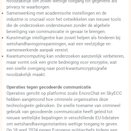
noodzakelijk om zowel wettige toegang tot gegevens als
privacy te waarborgen.
Samenwerking met academische instellingen en de
industrie is cruciaal voor het ontwikkelen van nieuwe tools
die de onderzoeken ondersteunen zonder de algehele
beveiliging van communicatie in gevaar te brengen.
Kunstmatige intelligentie kan zowel helpen als hinderen bij
wetshandhavingsinspanningen, wat een veelzijdige en
samenwerkende aanpak vereist.
Kwantumcomputing kan onderzoeken aanzienlijk verbeteren,
maar vormt ook een grote bedreiging voor encryptie, wat
een snelle overgang naar post-kwantumcryptografie
noodzakelijk maakt.
Operaties tegen gecodeerde communicatie
Operaties gericht op platforms zoals EncroChat en SkyECC
hebben aangetoond hoe criminele organisaties deze
technologieën gebruiken. De snelle toename van crimineel
gebruik van gecodeerde communicatie heeft geleid tot
nieuwe wettelijke bepalingen in verschillende EU-lidstaten
om wetshandhavingsinstanties wettige toegang te geven.
Op 18 april 2024 riepen Europese politiechefs tijdens een