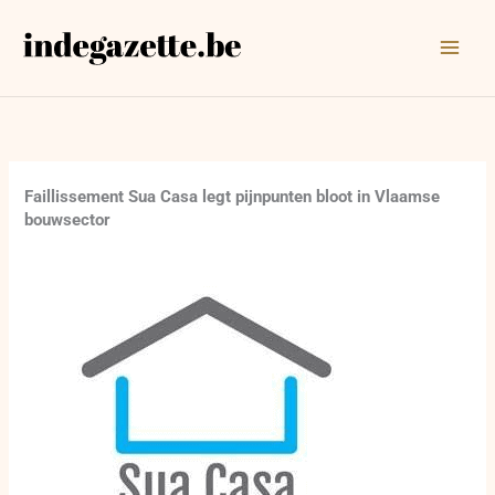
Ga
naar
de
inhoud
Faillissement Sua Casa legt pijnpunten bloot in Vlaamse
bouwsector