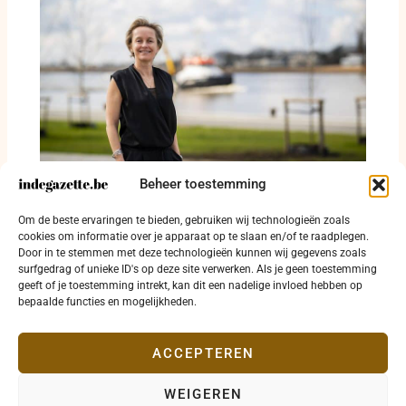
Beheer toestemming
Minister De Ridder, red Woumen of zeg eerlijk
Om de beste ervaringen te bieden, gebruiken wij technologieën zoals
dat de Westhoek u niet genoeg waard is
cookies om informatie over je apparaat op te slaan en/of te raadplegen.
Door in te stemmen met deze technologieën kunnen wij gegevens zoals
22 juni 2026
surfgedrag of unieke ID's op deze site verwerken. Als je geen toestemming
geeft of je toestemming intrekt, kan dit een nadelige invloed hebben op
bepaalde functies en mogelijkheden.
ACCEPTEREN
WEIGEREN