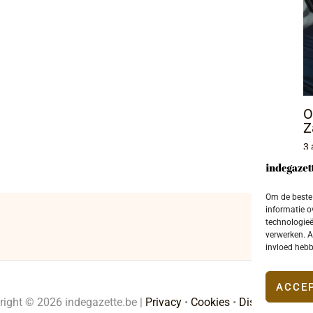
O
Z
3 
Om de beste 
informatie o
technologieë
verwerken. A
invloed hebb
ACCE
right © 2026 indegazette.be |
Privacy
•
Cookies
•
Disclaimer
•
Co