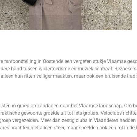
ke tentoonstelling in Oostende een vergeten stukje Vlaamse gesc
ondere band tussen wielertoerisme en muziek centraal. Bezoeker
 alleen hun ritten veiliger maakten, maar ook een bruisende trad
eristen in groep op zondagen door het Vlaamse landschap. Om bo
raktische gewoonte groeide uit tot iets groters. Veloclubs richt
pgroep vergezelden. Meer dan zestig clubs in Vlaanderen hadden
ares brachten niet alleen sfeer, maar speelden ook een rol in de 