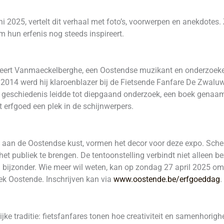
uni 2025, vertelt dit verhaal met foto’s, voorwerpen en anekdotes
hun erfenis nog steeds inspireert.
 Geert Vanmaeckelberghe, een Oostendse muzikant en onderzoeker.
2014 werd hij klaroenblazer bij de Fietsende Fanfare De Zwaluw
ze geschiedenis leidde tot diepgaand onderzoek, een boek genaa
it erfgoed een plek in de schijnwerpers.
k aan de Oostendse kust, vormen het decor voor deze expo. Sch
het publiek te brengen. De tentoonstelling verbindt niet alleen 
 bijzonder. Wie meer wil weten, kan op zondag 27 april 2025 om
k Oostende. Inschrijven kan via
www.oostende.be/erfgoeddag
.
jke traditie: fietsfanfares tonen hoe creativiteit en samenhori