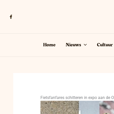
Ga
naar
de
inhoud
Home
Nieuws
Cultuur
Fietsfanfares schitteren in expo aan de 